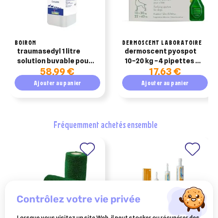
BOIRON
DERMOSCENT LABORATOIRE
traumasedyl 1 litre
dermoscent pyospot
solution buvable pour
10–20 kg – 4 pipettes de
58,99 €
17,63 €
traumatismes
1,2 ml
Ajouter au panier
Ajouter au panier
fréquemment achetés ensemble
contrôlez votre vie privée
Lorsque vous visitez un site Web, il peut stocker ou récupérer des