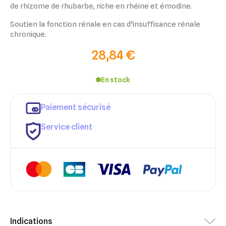
de rhizome de rhubarbe, riche en rhéine et émodine.
Soutien la fonction rénale en cas d’insuffisance rénale
chronique.
28,84 €
En stock
×
×
Paiement sécurisé
Connexion
Créer une liste d'envies
Service client
×
Ajouter à ma liste d'envies
Vous devez être connecté pour ajouter des produits à votre
Nom de la liste d'envies
liste d'envies.
add_circle_outline
Créer une nouvelle liste
Annuler
Créer une liste d'envies
Annuler
Connexion
Indications