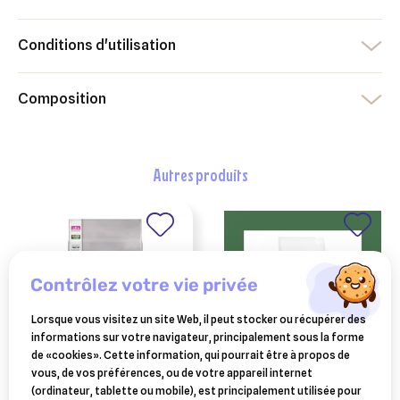
Conditions d'utilisation
Composition
autres produits
contrôlez votre vie privée
Lorsque vous visitez un site Web, il peut stocker ou récupérer des
informations sur votre navigateur, principalement sous la forme
de «cookies». Cette information, qui pourrait être à propos de
vous, de vos préférences, ou de votre appareil internet
PURINA
royal canin
(ordinateur, tablette ou mobile), est principalement utilisée pour
purina pro plan
gastrointestinal kitten