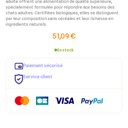
adulte offrent une alimentation de qualité supérieure,
spécialement formulée pour répondre aux besoins des
chats adultes. Certifiées biologiques, elles se distinguent
par leur composition sans céréales et leur richesse en
ingrédients naturels.
51,09 €
En stock
×
×
Paiement sécurisé
Connexion
Créer une liste d'envies
Service client
×
Ajouter à ma liste d'envies
Vous devez être connecté pour ajouter des produits à votre
Nom de la liste d'envies
liste d'envies.
add_circle_outline
Créer une nouvelle liste
Annuler
Créer une liste d'envies
Annuler
Connexion