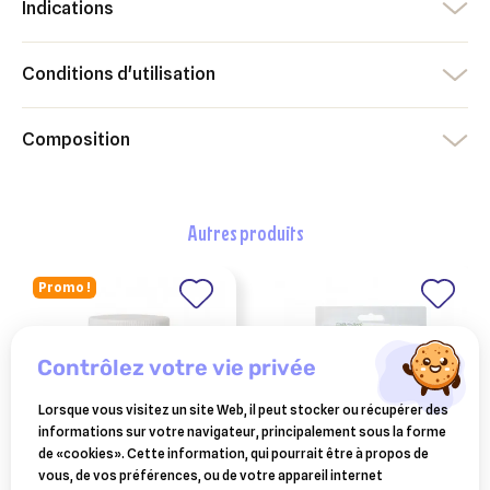
Indications
Conditions d'utilisation
Composition
autres produits
Promo !
contrôlez votre vie privée
Lorsque vous visitez un site Web, il peut stocker ou récupérer des
informations sur votre navigateur, principalement sous la forme
de «cookies». Cette information, qui pourrait être à propos de
vous, de vos préférences, ou de votre appareil internet
AUDEVARD
CEVA SANTE ANIMALE