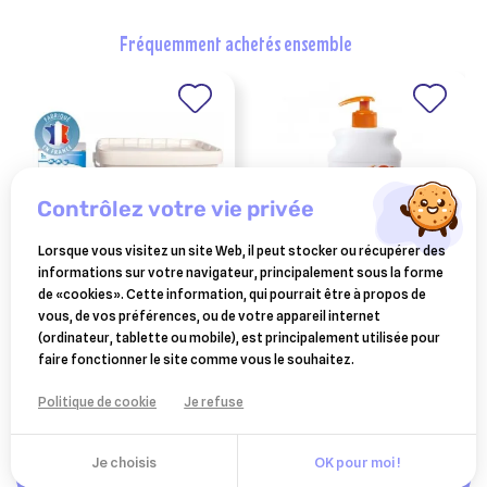
fréquemment achetés ensemble
contrôlez votre vie privée
Lorsque vous visitez un site Web, il peut stocker ou récupérer des
informations sur votre navigateur, principalement sous la forme
BIMEDA
CEVA SANTE ANIMALE
de «cookies». Cette information, qui pourrait être à propos de
neobion lait seau 8 kg
douxo s3 pyo shampooing
vous, de vos préférences, ou de votre appareil internet
200 ml
(ordinateur, tablette ou mobile), est principalement utilisée pour
124,40 €
15,37 €
faire fonctionner le site comme vous le souhaitez.
Ajouter au panier
Ajouter au panier
Politique de cookie
Je refuse
Je choisis
OK pour moi !
Ajouter au panier