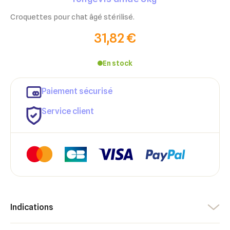
Croquettes pour chat âgé stérilisé.
31,82 €
En stock
Paiement sécurisé
Service client
Indications
×
×
Connexion
Créer une liste d'envies