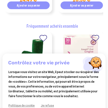
Ajouter au panier
Ajouter au panier
fréquemment achetés ensemble
contrôlez votre vie privée
Lorsque vous visitez un site Web, il peut stocker ou récupérer des
informations sur votre navigateur, principalement sous la forme
BIOVE
OSALIA
de «cookies». Cette information, qui pourrait être à propos de
hoof fit tape 4,5m x 10 cm
easypill gingiva chat
vous, de vos préférences, ou de votre appareil internet
boite de 12
(ordinateur, tablette ou mobile), est principalement utilisée pour
29,50 €
11,10 €
faire fonctionner le site comme vous le souhaitez.
Ajouter au panier
Ajouter au panier
Politique de cookie
Je refuse