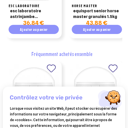
ESC LABORATOIRE
HORSE MASTER
esc laboratoire
equisport senior horse
astrinjambe
master granulés 1.5kg
36,84 €
43,88 €
récuperation des
tendons cheval 3kg
Ajouter au panier
Ajouter au panier
fréquemment achetés ensemble
contrôlez votre vie privée
Lorsque vous visitez un site Web, il peut stocker ou récupérer des
informations sur votre navigateur, principalement sous la forme
ESC LABORATOIRE
ESC LABORATOIRE
de «cookies». Cette information, qui pourrait être à propos de
esc laboratoire echinacee
esc laboratoire fortimix
vous, de vos préférences, ou de votre appareil internet
système immunitaire
fortification de l'organisme