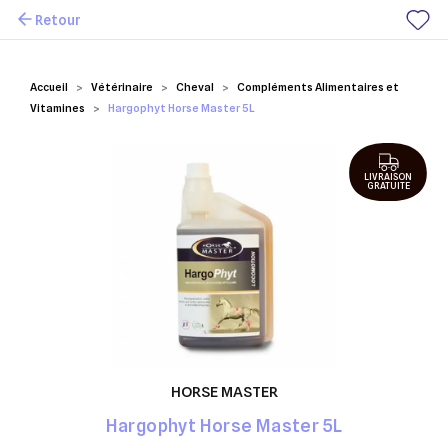
Retour
Mes favoris
Accueil
Vétérinaire
Cheval
Compléments Alimentaires et
Vitamines
Hargophyt Horse Master 5L
LIVRAISON
GRATUITE
HORSE MASTER
Hargophyt Horse Master 5L