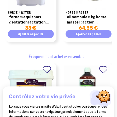
HORSE MASTER
HORSE MASTER
farnam equisport
ail semoule 5 kg horse
gestation lactation
master : action
33 €
64,55 €
granulés seau de 3kg
répulsive contre les
insectes pour chevaux
Ajouter au panier
Ajouter au panier
fréquemment achetés ensemble
contrôlez votre vie privée
Lorsque vous visitez un site Web, il peut stocker ou récupérer des
informations sur votre navigateur, principalement sous la forme
HORSE MASTER
FARNAM
de «cookies». Cette information, qui pourrait être à propos de