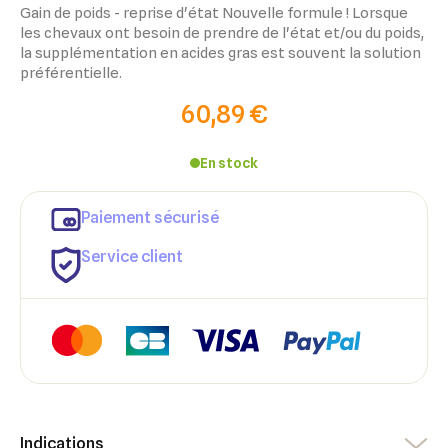
Gain de poids - reprise d'état Nouvelle formule ! Lorsque
les chevaux ont besoin de prendre de l'état et/ou du poids,
la supplémentation en acides gras est souvent la solution
préférentielle.
60,89 €
En stock
Paiement sécurisé
Service client
×
×
Connexion
Créer une liste d'envies
Indications