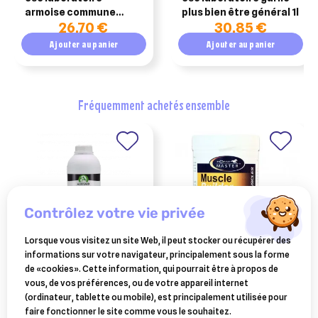
armoise commune
plus bien être général 1l
26,70 €
30,85 €
parasites intestinaux
cheval 1kg
Ajouter au panier
Ajouter au panier
fréquemment achetés ensemble
contrôlez votre vie privée
Lorsque vous visitez un site Web, il peut stocker ou récupérer des
informations sur votre navigateur, principalement sous la forme
AUDEVARD
FARNAM
de «cookies». Cette information, qui pourrait être à propos de
zzen sirop 1 litre
muscle builder horse
vous, de vos préférences, ou de votre appareil internet
master poudre 130g
(ordinateur, tablette ou mobile), est principalement utilisée pour
40,47 €
59 €
faire fonctionner le site comme vous le souhaitez.