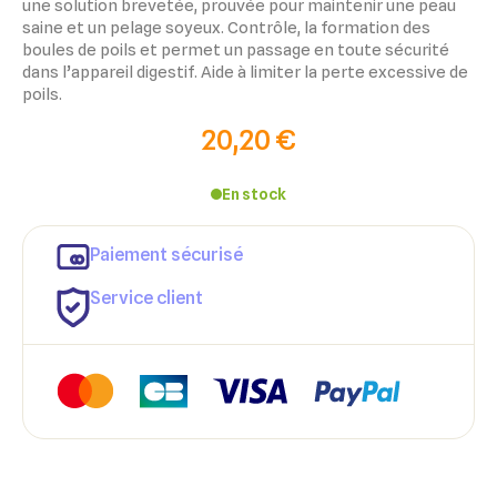
une solution brevetée, prouvée pour maintenir une peau
saine et un pelage soyeux. Contrôle, la formation des
boules de poils et permet un passage en toute sécurité
dans l’appareil digestif. Aide à limiter la perte excessive de
poils.
20,20 €
En stock
Paiement sécurisé
Service client
×
×
Connexion
Créer une liste d'envies