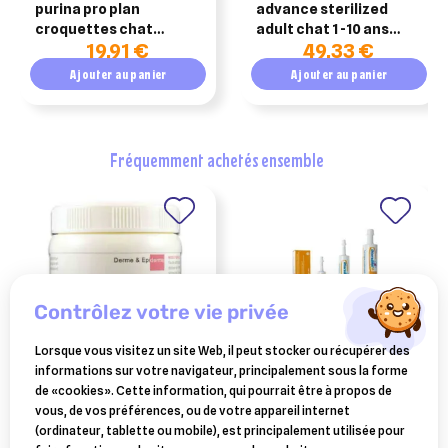
purina pro plan
advance sterilized
croquettes chat
adult chat 1 -10 ans
19,91 €
49,33 €
sterilised adult
10kg
optirenal dinde 1.5kg
Ajouter au panier
Ajouter au panier
fréquemment achetés ensemble
contrôlez votre vie privée
Lorsque vous visitez un site Web, il peut stocker ou récupérer des
informations sur votre navigateur, principalement sous la forme
FARNAM
CEVA SANTE ANIMALE
de «cookies». Cette information, qui pourrait être à propos de
picri-baume cicatrisant
diarsanyl pate anti-
vous, de vos préférences, ou de votre appareil internet
intensif cheval pot 150 ml
diarrhée 24 ml
(ordinateur, tablette ou mobile), est principalement utilisée pour
17,07 €
14,75 €