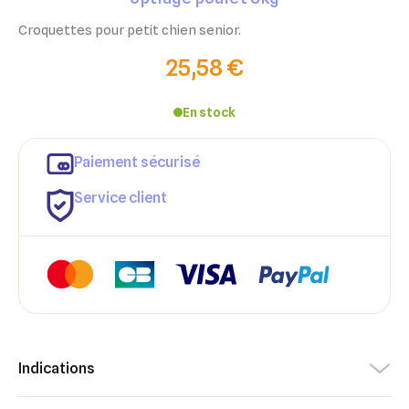
Croquettes pour petit chien senior.
25,58 €
En stock
Paiement sécurisé
Service client
Indications
×
×
Connexion
Créer une liste d'envies