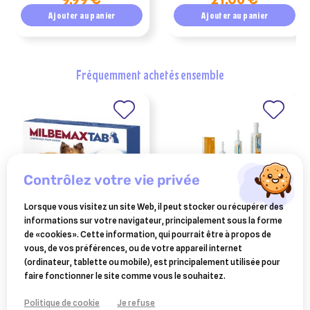
Ajouter au panier
Ajouter au panier
fréquemment achetés ensemble
contrôlez votre vie privée
Lorsque vous visitez un site Web, il peut stocker ou récupérer des
informations sur votre navigateur, principalement sous la forme
ELANCO ANIMAL
CEVA SANTE ANIMALE
de «cookies». Cette information, qui pourrait être à propos de
milbemaxtab vermifuge
diarsanyl pate anti-
vous, de vos préférences, ou de votre appareil internet
chien 5 kg 2 cp
diarrhée 24 ml
(ordinateur, tablette ou mobile), est principalement utilisée pour
14,90 €
14,75 €
faire fonctionner le site comme vous le souhaitez.
Ajouter au panier
Ajouter au panier
Politique de cookie
Je refuse