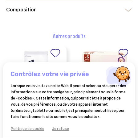
Composition
autres produits
contrôlez votre vie privée
Lorsque vous visitez un site Web, il peut stocker ou récupérer des
informations sur votre navigateur, principalement sous la forme
de «cookies». Cette information, qui pourrait être à propos de
vous, de vos préférences, ou de votre appareil internet
ADVANCE-AFFINITY
OSALIA
(ordinateur, tablette ou mobile), est principalement utilisée pour
advance veterinary
easypill transit chien
faire fonctionner le site comme vous le souhaitez.
diets gastroenteric
bt 6 / 28g
23,64 €
17,33 €
chien 3kg
Politique de cookie
Je refuse
Ajouter au panier
Ajouter au panier