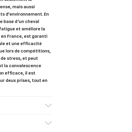
tense, mais aussi
ts d'environnement. En
er une liste d'envies
de base d’un cheval
nnexion
fatigue et améliore la
uter à ma liste d'envies
n en France, est garanti
e la liste d'envies
devez être connecté pour ajouter des produits à votre liste d'envies.
le et une efficacité
ue lors de compétitions,
Créer une nouvelle liste
de stress, et peut
nuler
Connexion
nt la convalescence
nuler
Créer une liste d'envies
 efficace, il est
sur deux prises, tout en