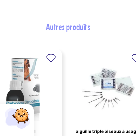
autres produits
carbodote 100 ml
aiguille triple biseaux à usa