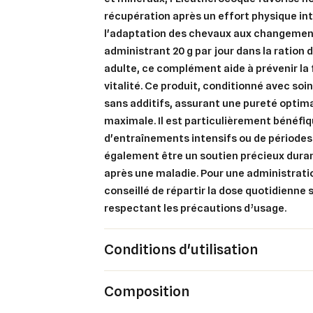
récupération après un effort physique in
l'adaptation des chevaux aux changemen
Cré
administrant 20 g par jour dans la ration 
Co
adulte, ce complément aide à prévenir la 
Ajo
vitalité. Ce produit, conditionné avec soi
Nom d
Vous 
sans additifs, assurant une pureté optima
maximale. Il est particulièrement bénéfiq
add_circle_outline
d'entraînements intensifs ou de périodes 
An
également être un soutien précieux dura
An
après une maladie. Pour une administration
conseillé de répartir la dose quotidienne 
respectant les précautions d’usage.
Conditions d'utilisation
Composition