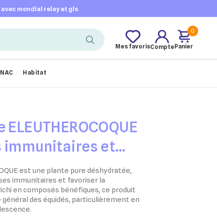
t avec mondial relay et gls
0
Mes favoris
Panier
Compte
NAC
Habitat
ire ELEUTHEROCOQUE
 immunitaires et
heval – Plante pure
QUE est une plante pure déshydratée,
ses immunitaires et favoriser la
ichi en composés bénéfiques, ce produit
e général des équidés, particulièrement en
alescence.