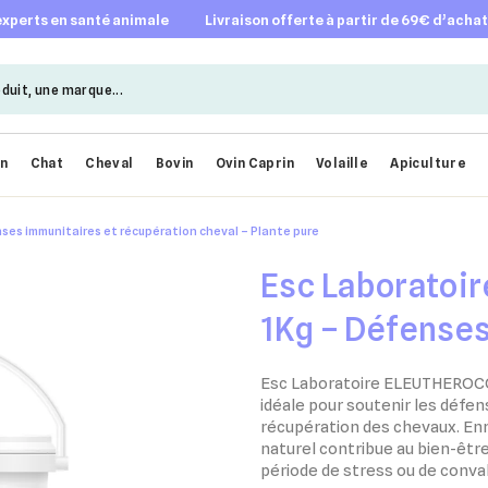
 experts en santé animale
livraison offerte à partir de 69€ d’acha
en
Chat
Cheval
Bovin
Ovin Caprin
Volaille
Apiculture
s immunitaires et récupération cheval – Plante pure
Esc Laborato
1Kg – Défenses
récupération c
Esc Laboratoire ELEUTHEROCO
idéale pour soutenir les défen
récupération des chevaux. Enr
naturel contribue au bien-êtr
période de stress ou de conv