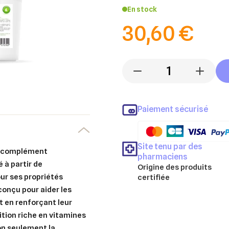
En stock
30,60 €
-
+
Paiement sécurisé
Site tenu par des
n complément
pharmaciens
 à partir de
Origine des produits
ur ses propriétés
certifiée
conçu pour aider les
 en renforçant leur
tion riche en vitamines
on seulement la