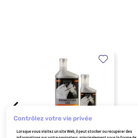
contrôlez votre vie privée
EQUISTRO
TVM
Lorsque vous visitez un site Web, il peut stocker ou récupérer des
equistro haemolytan 1l
tvm 
informations sur votre navigateur, principalement sous la forme de