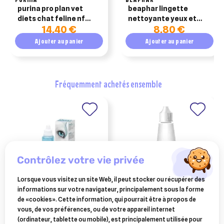
purina pro plan vet
beaphar lingette
diets chat feline nf
nettoyante yeux et
14,40 €
8,80 €
renal function saumon
oreilles b/100
10x85g
Ajouter au panier
Ajouter au panier
fréquemment achetés ensemble
contrôlez votre vie privée
Lorsque vous visitez un site Web, il peut stocker ou récupérer des
informations sur votre navigateur, principalement sous la forme
TVM
OSALIA
de «cookies». Cette information, qui pourrait être à propos de
ocryl produit d'hygiène
keriox nettoyant oculaire
vous, de vos préférences, ou de votre appareil internet
135ml
100 ml
(ordinateur, tablette ou mobile), est principalement utilisée pour