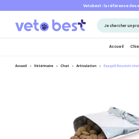
vetobest : la référence des
Accueil
Chi
Accueil
Vétérinaire
Chat
Articulation
Easypill Resolvin cha