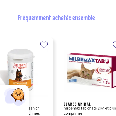
fréquemment achetés ensemble
ENT THEKAN
ELANCO ANIMAL
ent thékan arthrosenior
milbemax tab chats 2 kg et plus
n et chat x60 comprimés
comprimés