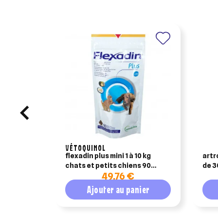
VÉTOQUINOL
flexadin plus mini 1 à 10 kg
artr
chats et petits chiens 90
de 3
49,76 €
bouchés
Ajouter au panier