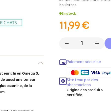
boulettes
En stock
11,99 €
-
+
Paiement sécurisé
est enrichi en Oméga 3,
ède aussi une teneur
Site tenu par des
pharmaciens
glucosamine, de la
Origine des produits
tum.
certifiée