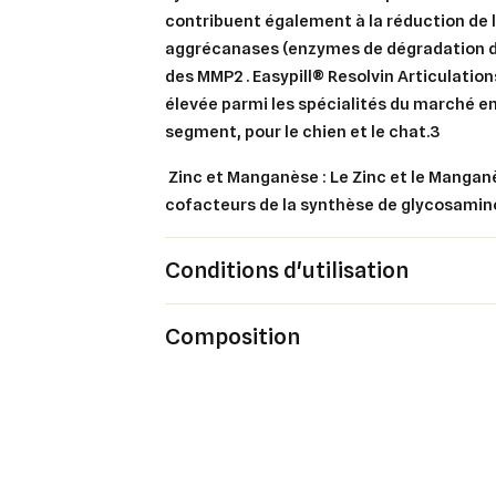
contribuent également à la réduction de l
aggrécanases (enzymes de dégradation de
Cré
Co
des MMP2 . Easypill® Resolvin Articulation
élevée parmi les spécialités du marché e
Ajo
Nom d
segment, pour le chien et le chat.3
Vous 
Zinc et Manganèse
: Le Zinc et le Mangan
add_circle_outline
cofacteurs de la synthèse de glycosamin
An
An
Conditions d'utilisation
Composition