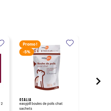
Promo !
-5%
OSALIA
OSALIA
 2
easypill boules de poils chat
easypill chien resolvin articulations
sachets
- (6x28g)