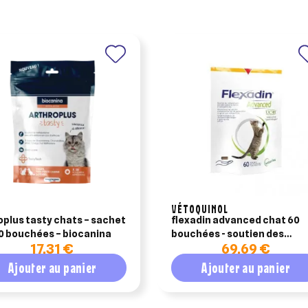
VÉTOQUINOL
oplus tasty chats – sachet
flexadin advanced chat 60
0 bouchées – biocanina
bouchées - soutien des
17,31 €
69,69 €
articulations
Ajouter au panier
Ajouter au panier