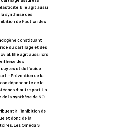
cartilage assure la
asticité. Elle agit aussi
e la synthèse des
ibition de l’action des
 endogène constituant
ice du cartilage et des
ial. Elle agit aussi lors
synthèse des
ocytes et de l’acide
rt. - Prévention de la
dose dépendante de la
otéases d’autre part. La
 de la synthèse de NO,
buent à l'inhibition de
ue et donc de la
toires. Les Oméga 3