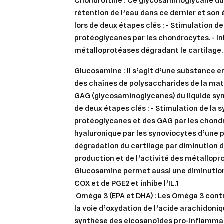
Chondroïtine
: Ce glycosaminoglycane du 
rétention de l’eau dans ce dernier et son él
lors de deux étapes clés : - Stimulation d
protéoglycanes par les chondrocytes. - Inh
métalloprotéases dégradant le cartilage.
Glucosamine
: Il s’agit d’une substance
des chaînes de polysaccharides de la matr
GAG (glycosaminoglycanes) du liquide synov
de deux étapes clés : - Stimulation de la 
protéoglycanes et des GAG par les chondr
hyaluronique par les synoviocytes d’une pa
dégradation du cartilage par diminution 
production et de l’activité des métallopr
Glucosamine permet aussi une diminution
COX et de PGE2 et inhibe l’IL.1
Oméga 3 (EPA et DHA)
: Les Oméga 3 contri
la voie d’oxydation de l’acide arachidoniq
synthèse des eicosanoïdes pro-inflamma