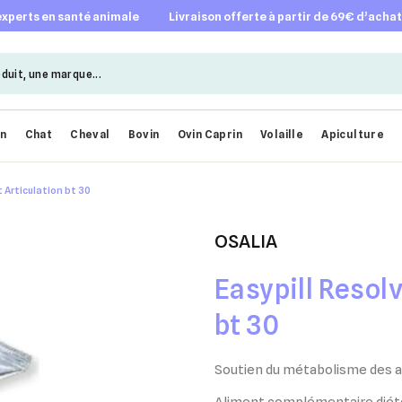
 experts en santé animale
livraison offerte à partir de 69€ d’acha
en
Chat
Cheval
Bovin
Ovin Caprin
Volaille
Apiculture
t Articulation bt 30
OSALIA
Easypill Resolv
bt 30
Soutien du métabolisme des a
Aliment complémentaire diété