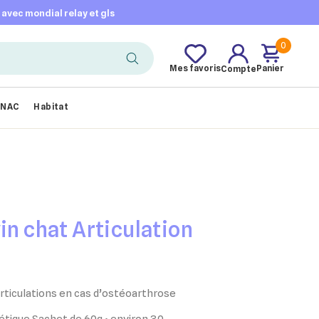
t avec mondial relay et gls
0
Mes favoris
Panier
Compte
NAC
Habitat
in chat Articulation
rticulations en cas d’ostéoarthrose
tique Sachet de 60g • environ 30