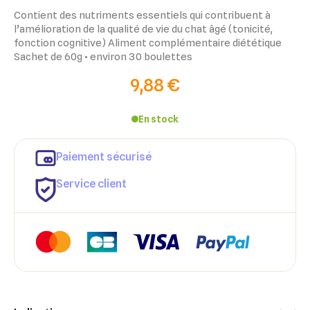
Contient des nutriments essentiels qui contribuent à
l’amélioration de la qualité de vie du chat âgé (tonicité,
fonction cognitive) Aliment complémentaire diététique
Sachet de 60g • environ 30 boulettes
9,88 €
En stock
Paiement sécurisé
Service client
×
×
Connexion
Créer une liste d'envies