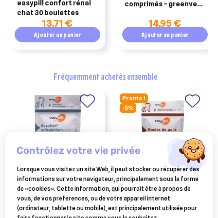
easypill confort rénal
comprimés – greenvet
chat 30 boulettes
– boîte de 30
13,71 €
14,95 €
comprimés – chien et
chat
Ajouter au panier
Ajouter au panier
fréquemment achetés ensemble
Promo !
-5%
contrôlez votre vie privée
Lorsque vous visitez un site Web, il peut stocker ou récupérer des
informations sur votre navigateur, principalement sous la forme
OSALIA
OSALIA
de «cookies». Cette information, qui pourrait être à propos de
easypill resolvin chat
easypill boules de poils chat
vous, de vos préférences, ou de votre appareil internet
articulation bt 30
sachets
(ordinateur, tablette ou mobile), est principalement utilisée pour
11,99 €
8,86 €
faire fonctionner le site comme vous le souhaitez.