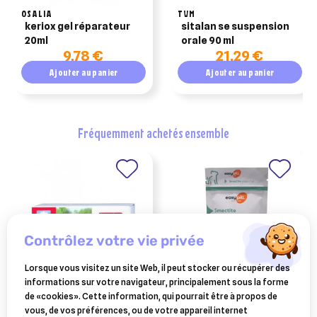
OSALIA
TVM
keriox gel réparateur
sitalan se suspension
20ml
orale 90 ml
9,78 €
21,29 €
Ajouter au panier
Ajouter au panier
fréquemment achetés ensemble
contrôlez votre vie privée
Lorsque vous visitez un site Web, il peut stocker ou récupérer des
informations sur votre navigateur, principalement sous la forme
BEAPHAR
OSALIA
de «cookies». Cette information, qui pourrait être à propos de
baume coussinets pour
easypill smectite chat
vous, de vos préférences, ou de votre appareil internet
chien beaphar - 40 ml
boulettes 20 sachets