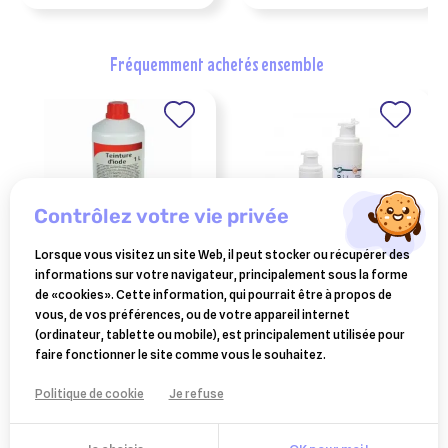
fréquemment achetés ensemble
contrôlez votre vie privée
Lorsque vous visitez un site Web, il peut stocker ou récupérer des
informations sur votre navigateur, principalement sous la forme
SAVETIS
BIMEDA
de «cookies». Cette information, qui pourrait être à propos de
teinture d'iode officinale 1
boostagno pate 100 ml
vous, de vos préférences, ou de votre appareil internet
litre
(ordinateur, tablette ou mobile), est principalement utilisée pour
28,70 €
23,30 €
faire fonctionner le site comme vous le souhaitez.
Ajouter au panier
Ajouter au panier
Politique de cookie
Je refuse