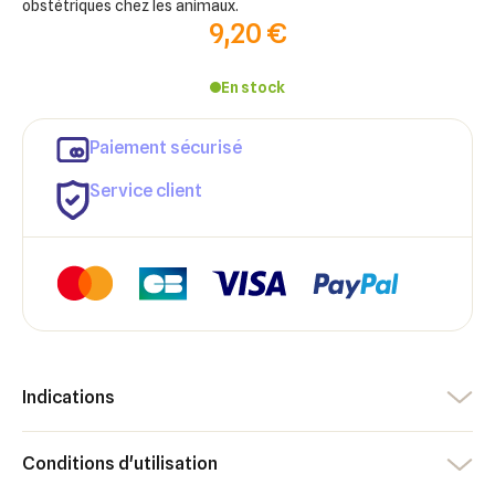
obstétriques chez les animaux.
9,20 €
En stock
Paiement sécurisé
Service client
Indications
×
×
Connexion
Créer une liste d'envies
Conditions d'utilisation