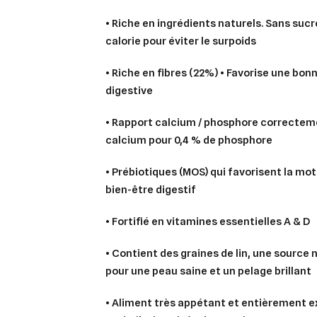
• Riche en ingrédients naturels. Sans sucr
calorie pour éviter le surpoids
• Riche en fibres (22%) • Favorise une bon
digestive
• Rapport calcium / phosphore correctemen
calcium pour 0,4 % de phosphore
• Prébiotiques (MOS) qui favorisent la moti
Cré
bien-être digestif
Co
• Fortifié en vitamines essentielles A & D
Ajo
Nom d
Vous 
• Contient des graines de lin, une source 
add_circle_outline
pour une peau saine et un pelage brillant
An
• Aliment très appétant et entièrement e
An