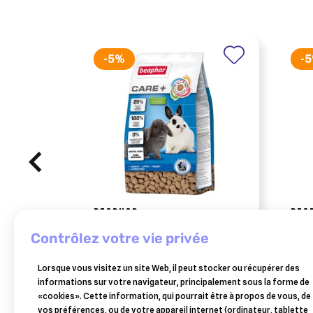
-5%
-
BEAPHAR
BEA
care+, alimentation pour lapin
care
contrôlez votre vie privée
1,5 kg
gerb
11,92 €
Lorsque vous visitez un site Web, il peut stocker ou récupérer des
Ajouter au panier
informations sur votre navigateur, principalement sous la forme de
«cookies». Cette information, qui pourrait être à propos de vous, de
vos préférences, ou de votre appareil internet (ordinateur, tablette