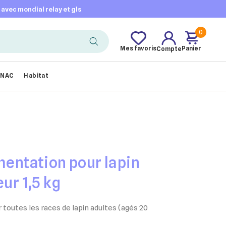
t avec mondial relay et gls
0
Mes favoris
Panier
Compte
NAC
Habitat
mentation pour lapin
eur 1,5 kg
 toutes les races de lapin adultes (agés 20