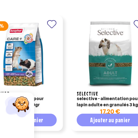
5%
PHAR
SELECTIVE
+, alimentation pour
selective - alimentation pou
ille et souris 700gr
lapin adulte en granulés 3 kg
7,98 €
17,20 €
Ajouter au panier
Ajouter au panier