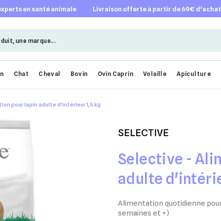
 experts en santé animale
livraison offerte à partir de 69€ d’acha
en
Chat
Cheval
Bovin
Ovin Caprin
Volaille
Apiculture
ion pour lapin adulte d'intérieur 1,5 kg
SELECTIVE
Selective - Ali
adulte d'intéri
Alimentation quotidienne pour
semaines et +)