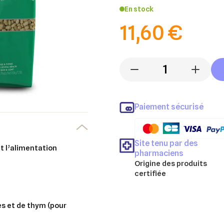
En stock
11,60 €
-
+
Paiement sécurisé
Site tenu par des
et l’alimentation
pharmaciens
Origine des produits
certifiée
bes et de thym (pour