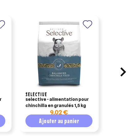
SELECTIVE
r
selective - alimentation pour
selective - 
chinchilla en granulés 1,5 kg
lapereau en
9,02 €
Ajouter au panier
Ajout