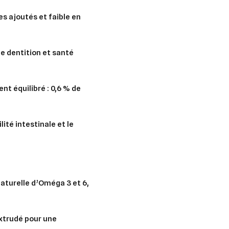
es ajoutés et faible en
ne dentition et santé
t équilibré : 0,6 % de
lité intestinale et le
er une liste d'envies
nnexion
uter à ma liste d'envies
e la liste d'envies
devez être connecté pour ajouter des produits à votre liste d'envies.
naturelle d’Oméga 3 et 6,
Créer une nouvelle liste
nuler
Connexion
xtrudé pour une
nuler
Créer une liste d'envies