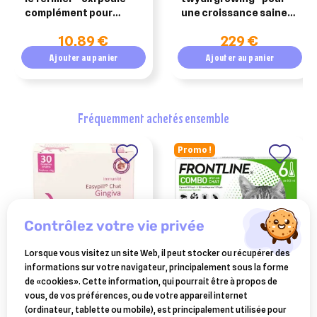
complément pour
une croissance saine
volailles – 250 ml
des poulains
10,89 €
229 €
Ajouter au panier
Ajouter au panier
fréquemment achetés ensemble
Promo !
contrôlez votre vie privée
Lorsque vous visitez un site Web, il peut stocker ou récupérer des
informations sur votre navigateur, principalement sous la forme
OSALIA
FRONTLINE
de «cookies». Cette information, qui pourrait être à propos de
easypill gingiva chat
frontline combo pour chat
vous, de vos préférences, ou de votre appareil internet
6 pipettes
(ordinateur, tablette ou mobile), est principalement utilisée pour
11,10 €
27,98 €