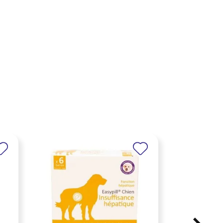
×
×
×