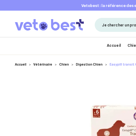
vetobest : la référence des
Accueil
Chi
Accueil
Vétérinaire
Chien
Digestion Chien
Easypill transit 