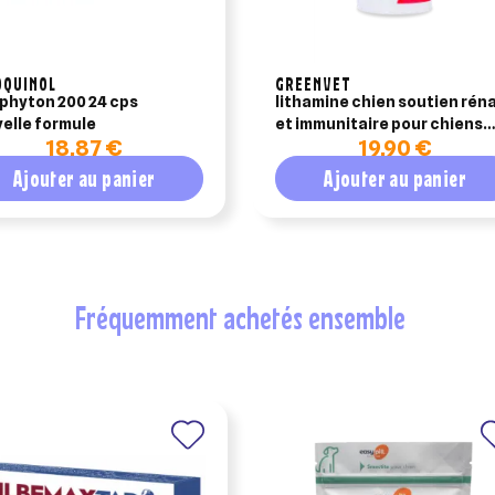
OQUINOL
GREENVET
phyton 200 24 cps
lithamine chien soutien réna
elle formule
et immunitaire pour chiens
18,87 €
19,90 €
greenvet – boîte de 30
comprimés
Ajouter au panier
Ajouter au panier
fréquemment achetés ensemble