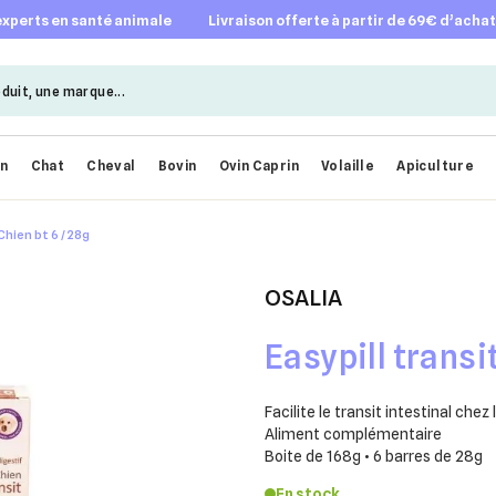
 experts en santé animale
livraison offerte à partir de 69€ d’acha
en
Chat
Cheval
Bovin
Ovin Caprin
Volaille
Apiculture
Chien bt 6 / 28g
OSALIA
Easypill transi
Facilite le transit intestinal chez 
Aliment complémentaire
Boite de 168g • 6 barres de 28g
En stock