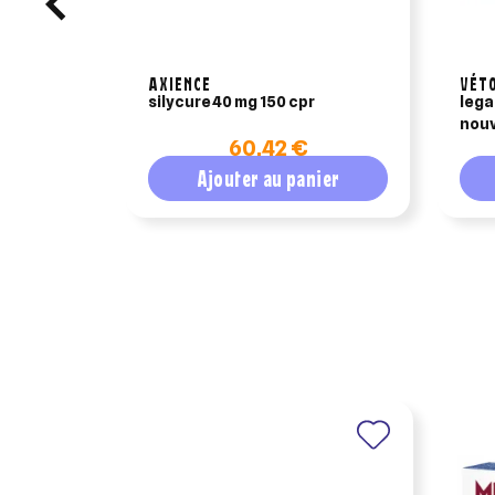
AXIENCE
VÉT
silycure 40 mg 150 cpr
lega
nouv
60,42 €
Ajouter au panier