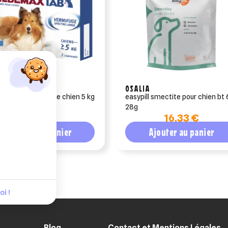
CO ANIMAL
OSALIA
emaxtab vermifuge chien 5 kg
easypill smectite pour chien bt 
28g
14,90 €
16,33 €
Ajouter au panier
Ajouter au panier
i !
Blog
Contact et Mentions Légales