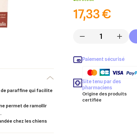
17,33 €
-
+
Paiement sécurisé
Site tenu par des
pharmaciens
 de paraffine qui facilite
Origine des produits
certifiée
ine permet de ramollir
.
andée chez les chiens