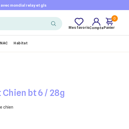
t avec mondial relay et gls
0
Mes favoris
Panier
Compte
NAC
Habitat
t Chien bt 6 / 28g
le chien