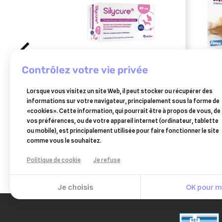
contrôlez votre vie privée
AXIENCE
ELAN
Lorsque vous visitez un site Web, il peut stocker ou récupérer des
silycure 40 mg 150 cpr
milb
informations sur votre navigateur, principalement sous la forme de
2 cp
«cookies». Cette information, qui pourrait être à propos de vous, de
60,42 €
vos préférences, ou de votre appareil internet (ordinateur, tablette
Ajouter au panier
ou mobile), est principalement utilisée pour faire fonctionner le site
comme vous le souhaitez.
Politique de cookie
Je refuse
Je choisis
OK pour mo