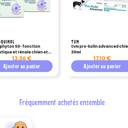
OQUINOL
TVM
phyton 50- fonction
tvm pro-kolin advanced chi
tique et rénale chien et
30ml
13,56 €
17,10 €
 (24cp)
Ajouter au panier
Ajouter au panier
fréquemment achetés ensemble