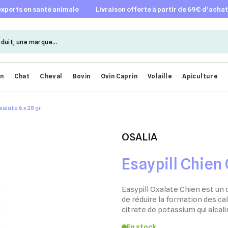
 experts en santé animale
livraison offerte à partir de 69€ d’acha
en
Chat
Cheval
Bovin
Ovin Caprin
Volaille
Apiculture
xalate 6 x 28 gr
OSALIA
Esaypill Chien 
Easypill Oxalate Chien est u
de réduire la formation des ca
citrate de potassium qui alcali
En stock