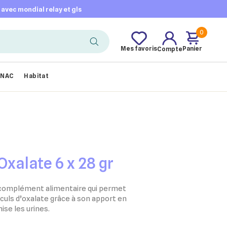
t avec mondial relay et gls
0
Mes favoris
Panier
Compte
NAC
Habitat
Oxalate 6 x 28 gr
n complément alimentaire qui permet
lculs d’oxalate grâce à son apport en
nise les urines.