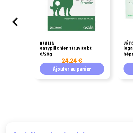
OSALIA
VÉT
easypill chien struvite bt
lega
6/28g
hépa
24,24 €
chat
Ajouter au panier