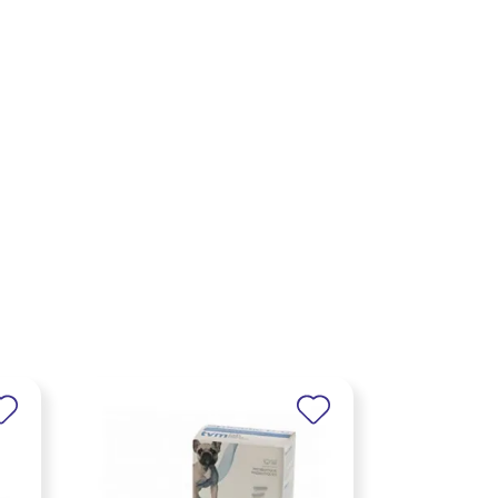
×
×
×