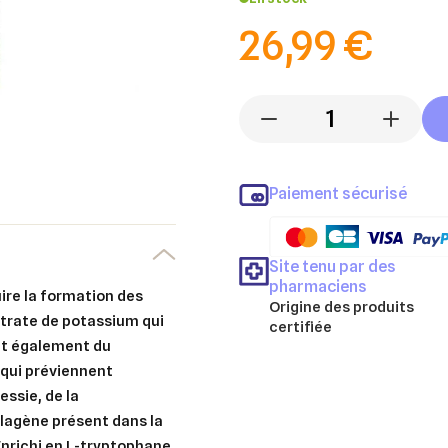
26,99 €
-
+
Paiement sécurisé
Site tenu par des
pharmaciens
uire la formation des
Origine des produits
itrate de potassium qui
certifiée
ient également du
 qui préviennent
essie, de la
lagène présent dans la
- Enrichi en L-tryptophane,