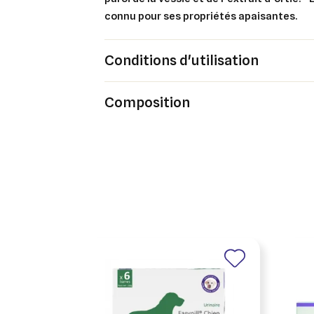
connu pour ses propriétés apaisantes.
Conditions d'utilisation
Cré
Co
Composition
Ajo
Nom d
Vous 
add_circle_outline
An
An