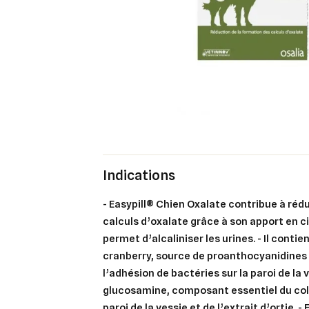
Indications
- Easypill® Chien Oxalate contribue à réd
calculs d’oxalate grâce à son apport en c
permet d’alcaliniser les urines. - Il cont
cranberry, source de proanthocyanidines
l’adhésion de bactéries sur la paroi de la v
glucosamine, composant essentiel du col
paroi de la vessie et de l’extrait d’ortie. 