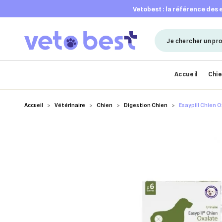
vetobest : la référence des
Accueil
Chi
Accueil
Vétérinaire
Chien
Digestion Chien
Esaypill Chien O