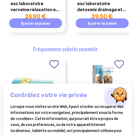
esc laboratoire
esc laboratoire
verveine relaxation et
detoxmix drainage et
24,90 €
39,50 €
digéstion 1kg
détox cheval 1kg
Ajouter au panier
Ajouter au panier
fréquemment achetés ensemble
contrôlez votre vie privée
Lorsque vous visitez un site Web, il peut stocker ou récupérer des
informations sur votre navigateur, principalement sous la forme
ELANCO ANIMAL
CEVA SANTE ANIMALE
de «cookies». Cette information, qui pourrait être à propos de
savorial
laxatone plus 100 gr
vous, de vos préférences, ou de votre appareil internet
(ordinateur, tablette ou mobile), est principalement utilisée pour
9,80 €
18,68 €