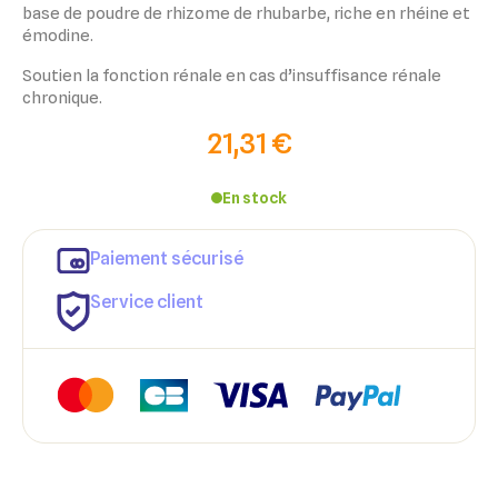
base de poudre de rhizome de rhubarbe, riche en rhéine et
émodine.
Soutien la fonction rénale en cas d’insuffisance rénale
chronique.
21,31 €
En stock
Paiement sécurisé
Service client
×
×
Connexion
Créer une liste d'envies