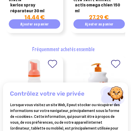
keriox spray
actis omega chien 150
réparateur 30 ml
ml
14,44 €
27,29 €
Ajouter au panier
Ajouter au panier
fréquemment achetés ensemble
contrôlez votre vie privée
Lorsque vous visitez un site Web, il peut stocker ou récupérer des
informations sur votre navigateur, principalement sous la forme
CEVA SANTE ANIMALE
CEVA SANTE ANIMALE
de «cookies». Cette information, qui pourrait être à propos de
douxo pyo s3 mousse 150
douxo s3 pyo shampooing
vous, de vos préférences, ou de votre appareil internet
ml
500ml
(ordinateur, tablette ou mobile), est principalement utilisée pour