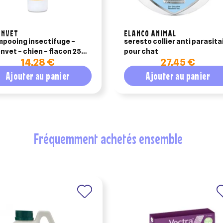
ENVET
ELANCO ANIMAL
pooing insectifuge –
seresto collier anti parasita
nvet – chien – flacon 250
pour chat
14,28 €
27,45 €
Ajouter au panier
Ajouter au panier
fréquemment achetés ensemble