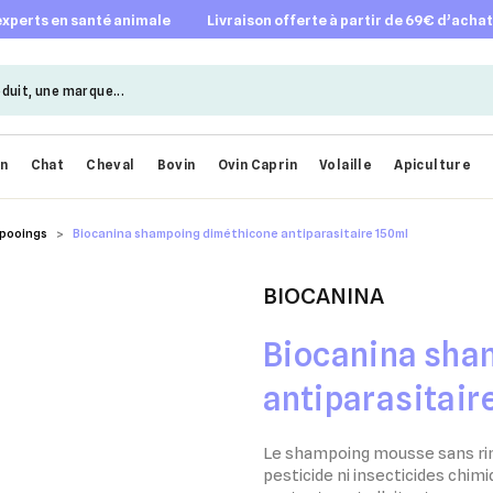
 experts en santé animale
livraison offerte à partir de 69€ d’acha
en
Chat
Cheval
Bovin
Ovin Caprin
Volaille
Apiculture
pooings
Biocanina shampoing diméthicone antiparasitaire 150ml
BIOCANINA
Biocanina sha
antiparasitair
Le shampoing mousse sans rin
pesticide ni insecticides chimi