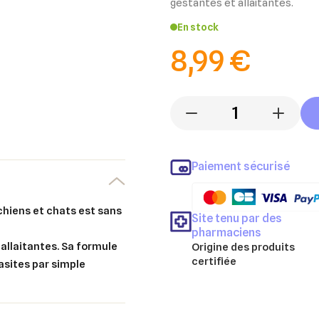
gestantes et allaitantes.
En stock
8,99 €
-
+
Paiement sécurisé
hiens et chats est sans
Site tenu par des
pharmaciens
 allaitantes. Sa formule
Origine des produits
certifiée
asites par simple