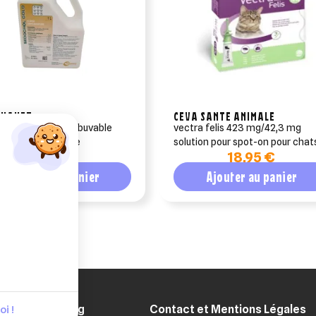
PHAVET
CEVA SANTE ANIMALE
hol gold solution buvable
vectra felis 423 mg/42,3 mg
les digestifs 1 litre
solution pour spot-on pour chat
23 €
18,95 €
pipettes
Ajouter au panier
Ajouter au panier
Blog
Contact et Mentions Légales
i !