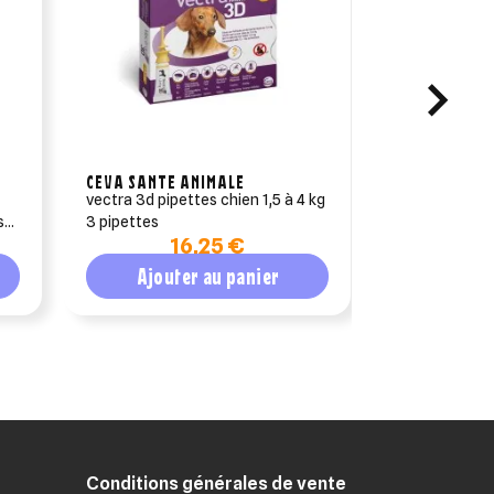
CEVA SANTE ANIMALE
CEVA SANTE 
vectra 3d pipettes chien 1,5 à 4 kg
douxo s3 cal
s 3
3 pipettes
16,25 €
1
Ajouter au panier
Ajout
Conditions générales de vente