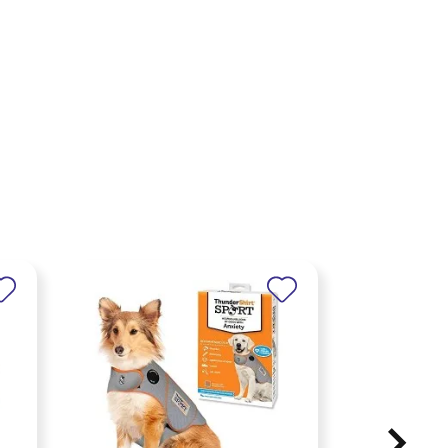
×
×
×