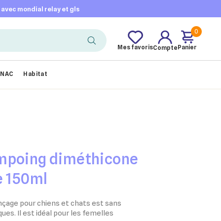
t avec mondial relay et gls
0
Mes favoris
Panier
Compte
NAC
Habitat
mpoing diméthicone
e 150ml
çage pour chiens et chats est sans
ques. Il est idéal pour les femelles