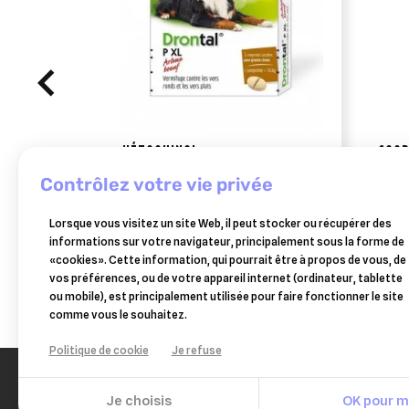
VÉTOQUINOL
COO
drontal xl 2 comprimés
sedoc
contrôlez votre vie privée
(pochettes)
troub
14,49 €
Lorsque vous visitez un site Web, il peut stocker ou récupérer des
Ajouter au panier
informations sur votre navigateur, principalement sous la forme de
«cookies». Cette information, qui pourrait être à propos de vous, de
vos préférences, ou de votre appareil internet (ordinateur, tablette
ou mobile), est principalement utilisée pour faire fonctionner le site
comme vous le souhaitez.
Politique de cookie
Je refuse
Je choisis
OK pour mo