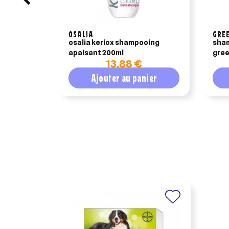
OSALIA
GRE
osalia keriox shampooing
sham
apaisant 200ml
gree
13,88 €
ml
Ajouter au panier