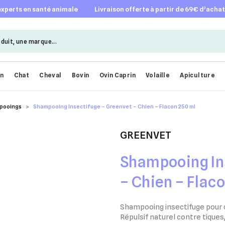
 experts en santé animale
livraison offerte à partir de 69€ d’acha
en
Chat
Cheval
Bovin
Ovin Caprin
Volaille
Apiculture
pooings
Shampooing Insectifuge – Greenvet – Chien – Flacon 250 ml
GREENVET
Shampooing In
– Chien – Flac
Shampooing insectifuge pour c
Répulsif naturel contre tiques