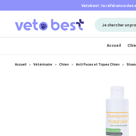
vetobest : la référence des
Accueil
Chi
Accueil
Vétérinaire
Chien
Anti Puces et Tiques Chien
Sham