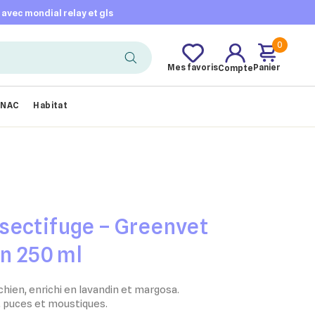
t avec mondial relay et gls
0
Mes favoris
Panier
Compte
NAC
Habitat
sectifuge – Greenvet
on 250 ml
hien, enrichi en lavandin et margosa.
, puces et moustiques.