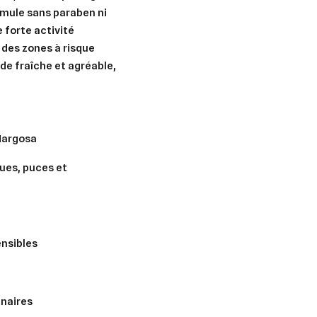
rmule sans paraben ni
 forte activité
 des zones à risque
de fraîche et agréable
,
 Margosa
ques, puces et
nsibles
er une liste d'envies
inaires
nnexion