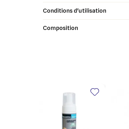
Ajo
Conditions d'utilisation
Nom d
Vous 
add_circle_outline
Composition
An
An