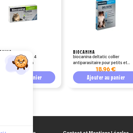
ANINA
BIOCANINA
ers chat – boîte de 4
biocanina deltatic collier
rimés - biocanina
antiparasitaire pour petits et
9,40 €
18,96 €
moyens chiens
Ajouter au panier
Ajouter au panier