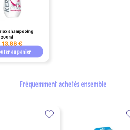
eriox shampooing
 200ml
13,88 €
outer au panier
fréquemment achetés ensemble