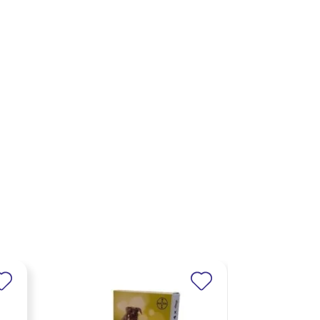
Promo !
-2 €