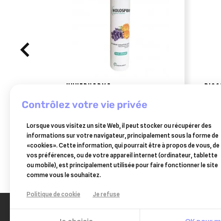
HUVEPHARMA
BIOC
holospray nettoyant 300 ml
féliv
contrôlez votre vie privée
comp
16,85 €
Lorsque vous visitez un site Web, il peut stocker ou récupérer des
Ajouter au panier
informations sur votre navigateur, principalement sous la forme de
«cookies». Cette information, qui pourrait être à propos de vous, de
vos préférences, ou de votre appareil internet (ordinateur, tablette
ou mobile), est principalement utilisée pour faire fonctionner le site
comme vous le souhaitez.
Politique de cookie
Je refuse