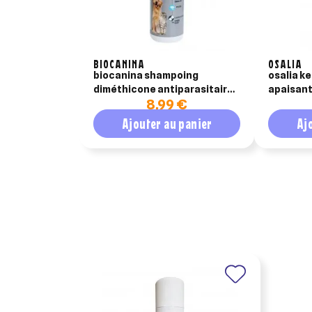
BIOCANINA
OSALIA
biocanina shampoing
osalia k
diméthicone antiparasitaire
apaisant
8,99 €
150ml
Ajouter au panier
Aj