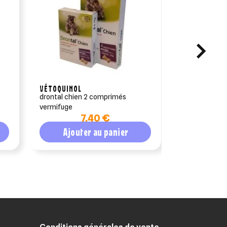
VÉTOQUINOL
drontal chien 2 comprimés
beaphar sha
vermifuge
tétraméthrin
7,40 €
11,5
Ajouter au panier
Ajout