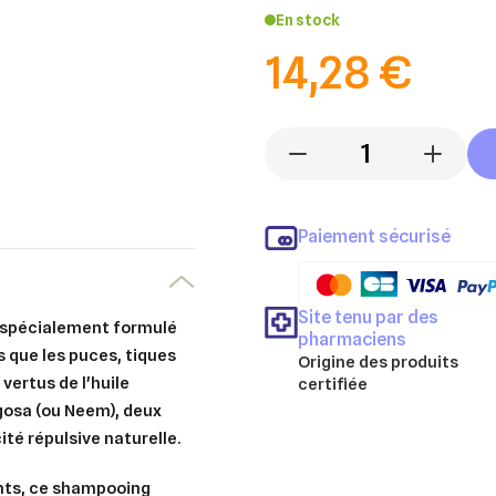
En stock
14,28 €
-
+
Paiement sécurisé
Site tenu par des
 spécialement formulé
pharmaciens
s que les
puces, tiques
Origine des produits
 vertus de l'huile
certifiée
gosa
(ou Neem), deux
té répulsive naturelle.
nts, ce shampooing