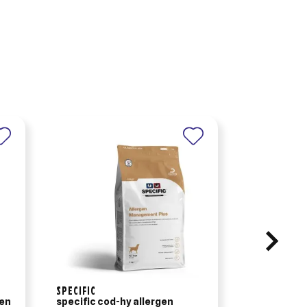
SPECIFIC
ADVANCE-AF
ien
specific cod-hy allergen
advance cha