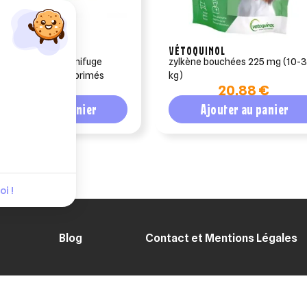
ENT THEKAN
VÉTOQUINOL
an vermiscan vermifuge
zylkène bouchées 225 mg (10-30
 plus 10 kg 4 comprimés
kg)
8,90 €
20,88 €
Ajouter au panier
Ajouter au panier
i !
Blog
Contact et Mentions Légales
ENT SÉCURISÉ