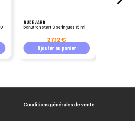
AUDEVARD
BIMEDA
bonutron start 3 seringues 15 ml
hydraboost p
réhydratant c
27,12 €
1
(125ml)
Ajouter au panier
Ajout
Conditions générales de vente