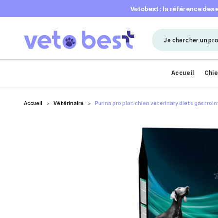
vetobest : la référence des
Accueil
Chi
Accueil
Vétérinaire
Purina pro plan chien veterinary diets gastroin