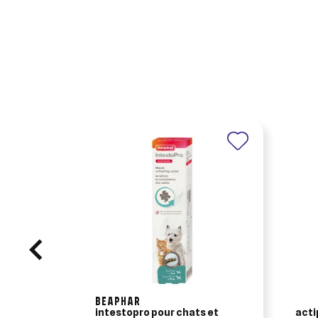
BEAPHAR
intestopro pour chats et
acti