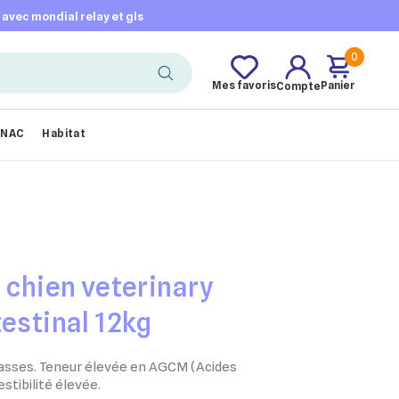
t avec mondial relay et gls
0
Mes favoris
Panier
Compte
NAC
Habitat
n chien veterinary
testinal 12kg
rasses. Teneur élevée en AGCM (Acides
stibilité élevée.