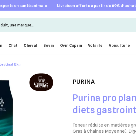
 experts en santé animale
livraison offerte à partir de 69€ d’acha
en
Chat
Cheval
Bovin
Ovin Caprin
Volaille
Apiculture
testinal 12kg
PURINA
LIVRAISON
GRATUITE
Purina pro pla
diets gastroin
Teneur réduite en matières g
Gras à Chaines Moyenne). ​Dige