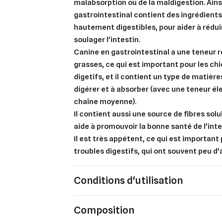
malabsorption ou de la maldigestion. Ains
gastrointestinal contient des ingrédients
hautement digestibles, pour aider à réduir
soulager l'intestin.
Canine en gastrointestinal a une teneur 
Cré
Co
grasses, ce qui est important pour les ch
digetifs, et il contient un type de matière
Ajo
Nom d
digérer et à absorber (avec une teneur él
Vous 
chaîne moyenne).
add_circle_outline
Il contient aussi une source de fibres solu
aide à promouvoir la bonne santé de l'inte
An
Il est très appétent, ce qui est important
An
troubles digestifs, qui ont souvent peu d'
Conditions d'utilisation
Composition