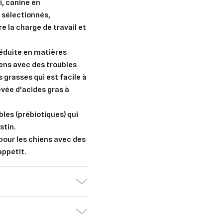
i, canine en
 sélectionnés,
e la charge de travail et
réduite en matières
er une liste d'envies
nnexion
iens avec des troubles
s grasses qui est facile à
uter à ma liste d'envies
e la liste d'envies
evée d'acides gras à
devez être connecté pour ajouter des produits à votre liste d'envies.
Créer une nouvelle liste
bles (prébiotiques) qui
stin.
nuler
Connexion
 pour les chiens avec des
nuler
Créer une liste d'envies
appétit.