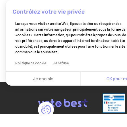
contrôlez votre vie privée
PURINA
CLEM
Lorsque vous visitez un site Web, il peut stocker ou récupérer des
purina pro plan chien fortiflora
thek
informations sur votre navigateur, principalement sous la forme de
canine probiotique 1 sachet
chien
«cookies». Cette information, qui pourrait être à propos de vous, de
1,27 €
vos préférences, ou de votre appareil internet (ordinateur, tablette
Ajouter au panier
ou mobile), est principalement utilisée pour faire fonctionner le site
comme vous le souhaitez.
Politique de cookie
Je refuse
Je choisis
OK pour mo
PAIEM