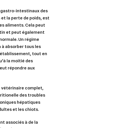
 gastro-intestinaux des
et la perte de poids, est
es aliments. Cela peut
stin et peut également
anormale. Un régime
n à absorber tous les
rétablissement, tout en
u'à la moitié des
peut répondre aux
.
 vétérinaire complet,
tritionelle des troubles
roniques hépatiques
ultes et les chiots.
t associés à de la