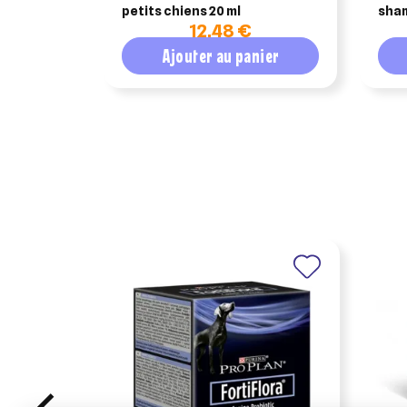
petits chiens 20 ml
sham
12,48 €
anti
flac
Ajouter au panier