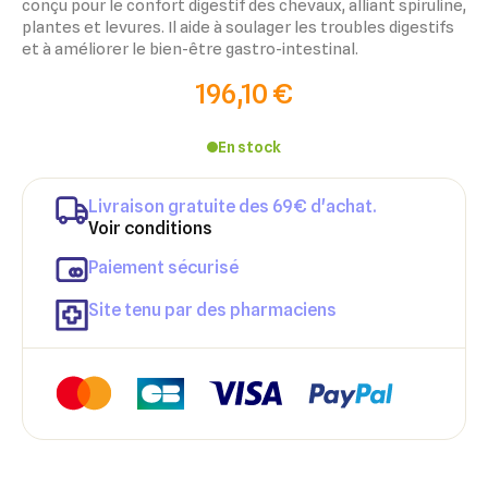
conçu pour le confort digestif des chevaux, alliant spiruline,
plantes et levures. Il aide à soulager les troubles digestifs
et à améliorer le bien-être gastro-intestinal.
196,10 €
En stock
Livraison gratuite des 69€ d'achat.
Voir conditions
×
×
Connexion
Créer une liste d'envies
Paiement sécurisé
×
Site tenu par des pharmaciens
Ajouter à ma liste d'envies
Vous devez être connecté pour ajouter des produits à votre
Nom de la liste d'envies
liste d'envies.
add_circle_outline
Créer une nouvelle liste
Annuler
Créer une liste d'envies
Annuler
Connexion