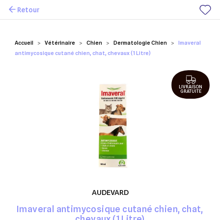
Retour
Mes favoris
Accueil
Vétérinaire
Chien
Dermatologie Chien
Imaveral
antimycosique cutané chien, chat, chevaux (1 Litre)
LIVRAISON
GRATUITE
AUDEVARD
Imaveral antimycosique cutané chien, chat,
chevaux (1 Litre)