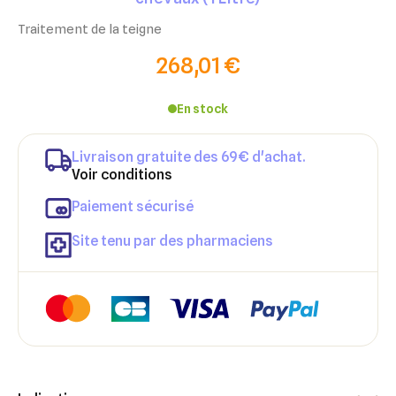
Traitement de la teigne
268,01 €
En stock
Livraison gratuite des 69€ d'achat.
Voir conditions
Paiement sécurisé
Site tenu par des pharmaciens
×
×
Connexion
Créer une liste d'envies