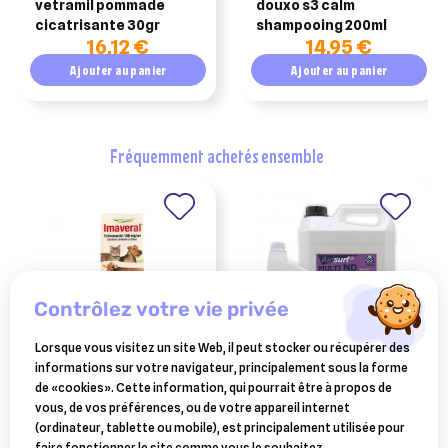
vetramil pommade
douxo s3 calm
cicatrisante 30gr
shampooing 200ml
16,12 €
14,95 €
Ajouter au panier
Ajouter au panier
fréquemment achetés ensemble
contrôlez votre vie privée
Lorsque vous visitez un site Web, il peut stocker ou récupérer des
informations sur votre navigateur, principalement sous la forme
AUDEVARD
AXIENCE
de «cookies». Cette information, qui pourrait être à propos de
imaveral antimycosique
axisurf multi nd 1l
vous, de vos préférences, ou de votre appareil internet
cutané chien, chat,
(ordinateur, tablette ou mobile), est principalement utilisée pour
35,24 €
28 €
chevaux (100ml)
faire fonctionner le site comme vous le souhaitez.