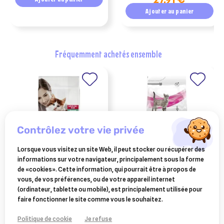
Ajouter au panier
fréquemment achetés ensemble
contrôlez votre vie privée
Lorsque vous visitez un site Web, il peut stocker ou récupérer des
informations sur votre navigateur, principalement sous la forme
PURINA
PURINA
de «cookies». Cette information, qui pourrait être à propos de
purina pro plan chaton
purina pro plan chat ur
vous, de vos préférences, ou de votre appareil internet
croquettes liveclear kitten
st/ox urinary poisson de
(ordinateur, tablette ou mobile), est principalement utilisée pour
24,54 €
20,92 €
dinde 1.4kg
l'océan 1.5kg
faire fonctionner le site comme vous le souhaitez.
Ajouter au panier
Ajouter au panier
Politique de cookie
Je refuse