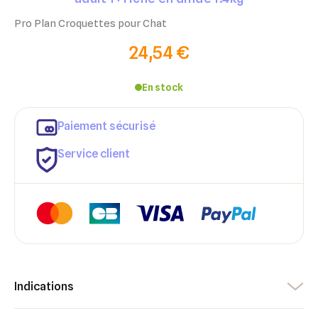
Pro Plan Croquettes pour Chat
24,54 €
En stock
Paiement sécurisé
Service client
Indications
×
×
Connexion
Créer une liste d'envies