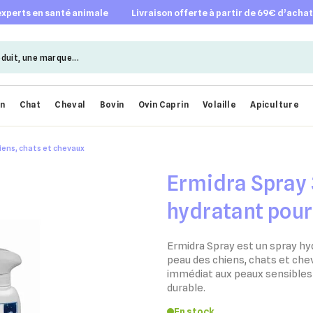
 experts en santé animale
livraison offerte à partir de 69€ d’acha
en
Chat
Cheval
Bovin
Ovin Caprin
Volaille
Apiculture
iens, chats et chevaux
Ermidra Spray 
hydratant pour
chevaux
Ermidra Spray est un spray hy
peau des chiens, chats et che
immédiat aux peaux sensibles
durable.
En stock