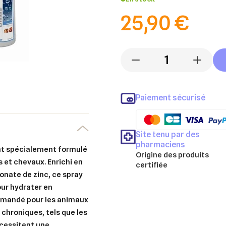
25,90 €
-
+
Paiement sécurisé
Site tenu par des
pharmaciens
ant spécialement formulé
Origine des produits
s et chevaux. Enrichi en
certifiée
onate de zinc, ce spray
ur hydrater en
ommandé pour les animaux
chroniques, tels que les
écessitent une