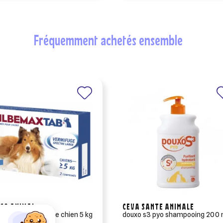
fréquemment achetés ensemble
CO ANIMAL
CEVA SANTE ANIMALE
emaxtab vermifuge chien 5 kg
douxo s3 pyo shampooing 200 