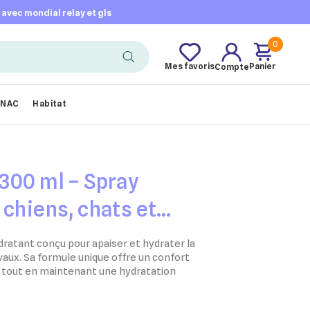
t avec mondial relay et gls
0
Mes favoris
Panier
Compte
NAC
Habitat
300 ml – Spray
 chiens, chats et
dratant conçu pour apaiser et hydrater la
vaux. Sa formule unique offre un confort
 tout en maintenant une hydratation