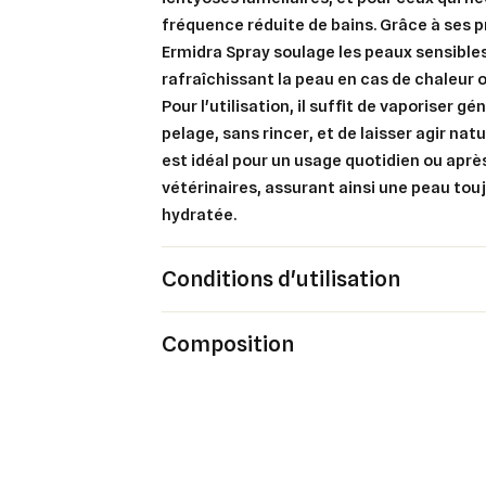
fréquence réduite de bains. Grâce à ses 
Ermidra Spray soulage les peaux sensibles
rafraîchissant la peau en cas de chaleur 
Pour l'utilisation, il suffit de vaporiser 
pelage, sans rincer, et de laisser agir na
est idéal pour un usage quotidien ou apr
vétérinaires, assurant ainsi une peau touj
hydratée.
Conditions d'utilisation
Composition
Cré
Co
Ajo
Nom d
Vous 
add_circle_outline