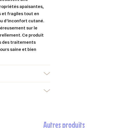
propriétés apaisantes,
 et fragiles tout en
ou d’inconfort cutané.
généreusement sur le
turellement. Ce produit
ès des traitements
ours saine et bien
er une liste d'envies
nnexion
uter à ma liste d'envies
e la liste d'envies
devez être connecté pour ajouter des produits à votre liste d'envies.
autres produits
Créer une nouvelle liste