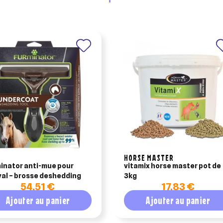
nuler
Connexion
nuler
Créer une liste d'envies
HORSE MASTER
inator anti-mue pour
vitamix horse master pot de
al – brosse deshedding
3kg
54,51 €
17,83 €
Ajouter au panier
Ajouter au panier