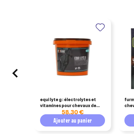
An
An
equi lyte g : électrolytes et
furm
vitamines pour chevaux de
chev
58,30 €
compétition
Ajouter au panier