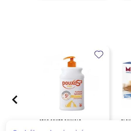
CEVA SANTE ANIMALE
ELAN
douxo s3 pyo shampooing 500ml
milb