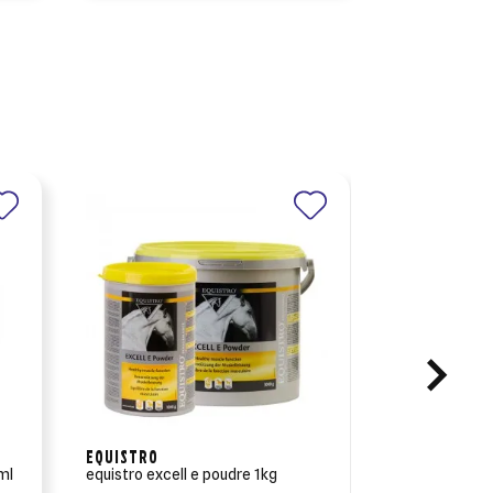
EQUISTRO
EQUISTRO
ml
equistro excell e poudre 1kg
equistro excel