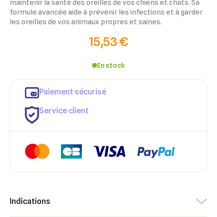
maintenir la santé des oreilles de vos chiens et chats. Sa
formule avancée aide à prévenir les infections et à garder
les oreilles de vos animaux propres et saines.
15,53 €
En stock
Paiement sécurisé
Service client
×
×
Indications
Connexion
Créer une liste d'envies