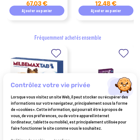
67,03 €
12,48 €
Ajouter au panier
Ajouter au panier
fréquemment achetés ensemble
contrôlez votre vie privée
Lorsque vous visitez un site Web, il peut stocker ou récupérer des
informations sur votre navigateur, principalement sous la forme
ELANCO ANIMAL
CEVA SANTE ANIMALE
de «cookies». Cette information, qui pourrait être à propos de
milbemaxtab vermifuge
vectra 3d pipettes chien 10
vous, de vos préférences, ou de votre appareil internet
chien 5 kg 2 cp
à 25 kg 12 pipettes
(ordinateur, tablette ou mobile), est principalement utilisée pour
14,90 €
81 €
faire fonctionner le site comme vous le souhaitez.
Ajouter au panier
Ajouter au panier