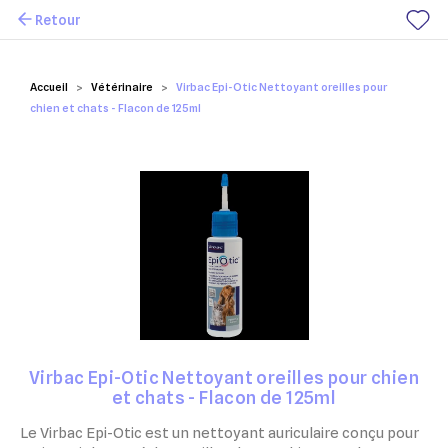
Retour
Mes favoris
Accueil
Vétérinaire
Virbac Epi-Otic Nettoyant oreilles pour
chien et chats - Flacon de 125ml
Virbac Epi-Otic Nettoyant oreilles pour chien
et chats - Flacon de 125ml
Le Virbac Epi-Otic est un nettoyant auriculaire conçu pour