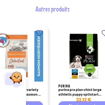
autres produits
PURINA
uettes nature's variety
purina pro plan chiot large
cted sterilised saumon de
athletic puppy optistart
17,49 €
22,12 €
ège pour chat
poulet 3kg