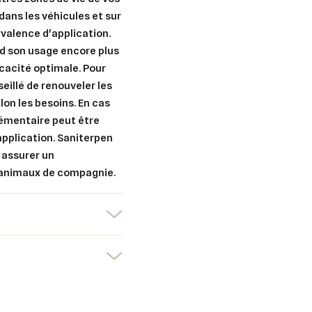
 dans les véhicules et sur
er une liste d'envies
yvalence d'application.
nnexion
d son usage encore plus
uter à ma liste d'envies
cacité optimale. Pour
e la liste d'envies
devez être connecté pour ajouter des produits à votre liste d'envies.
seillé de renouveler les
lon les besoins. En cas
Créer une nouvelle liste
lémentaire peut être
nuler
Connexion
pplication. Saniterpen
nuler
Créer une liste d'envies
r assurer un
 animaux de compagnie.