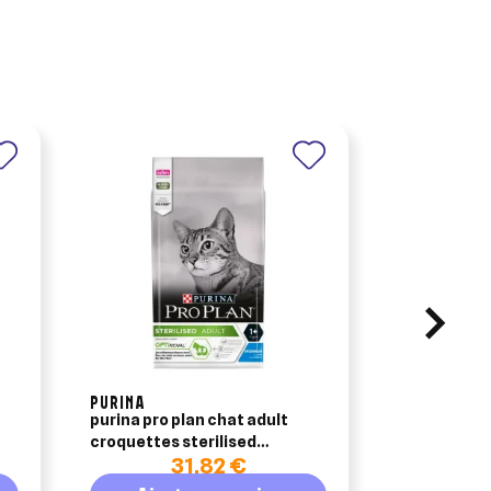
PURINA
purina pro plan chat adult
vermi'chien 
croquettes sterilised
actiplant
31,82 €
1
optirenal lapin 3kg