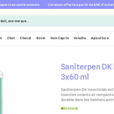
 experts en santé animale
livraison offerte à partir de 69€ d’acha
en
Chat
Cheval
Bovin
Ovin Caprin
Volaille
Apiculture
Saniterpen DK 
3x60 ml
Saniterpen DK Insecticide est 
insectes volants et rampants.
durable dans les habitats ani
En stock