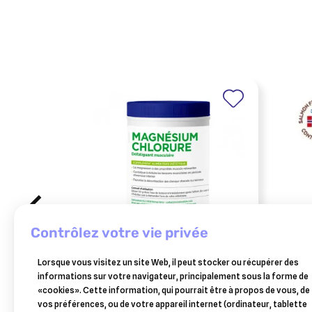
contrôlez votre vie privée
ESC LABORATOIRE
Lorsque vous visitez un site Web, il peut stocker ou récupérer des
esc laboratoire magnésium
croq
informations sur votre navigateur, principalement sous la forme de
chlorure défatiguant
sele
«cookies». Cette information, qui pourrait être à propos de vous, de
14,90 €
musculaire cheval 700g
norv
vos préférences, ou de votre appareil internet (ordinateur, tablette