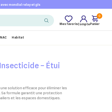
t avec mondial relay et gls
0
Mes favoris
Panier
Compte
NAC
Habitat
Insecticide – Étui
une solution efficace pour éliminer les
 Sa formule garantit une protection
maliers et les espaces domestiques.