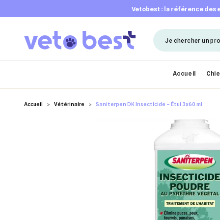
vetobest : la référence des
Accueil
Chi
Accueil
Vétérinaire
Saniterpen DK Insecticide – Étui 3x60 ml