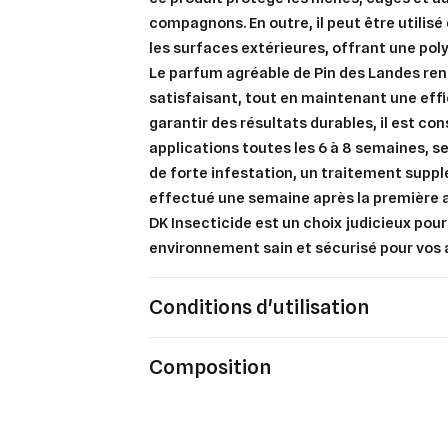
compagnons. En outre, il peut être utilisé
Cré
les surfaces extérieures, offrant une pol
Co
Le parfum agréable de Pin des Landes ren
Ajo
satisfaisant, tout en maintenant une effi
Nom d
Vous 
garantir des résultats durables, il est con
applications toutes les 6 à 8 semaines, se
add_circle_outline
de forte infestation, un traitement supp
An
effectué une semaine après la première a
An
DK Insecticide est un choix judicieux pou
environnement sain et sécurisé pour vos
Conditions d'utilisation
Composition