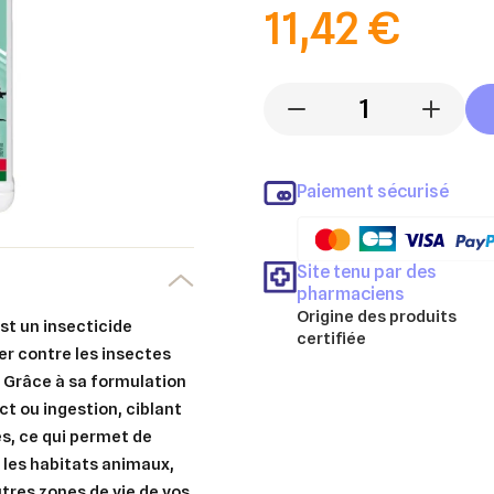
11,42 €
-
+
Paiement sécurisé
Site tenu par des
pharmaciens
Origine des produits
st un insecticide
certifiée
r contre les insectes
r. Grâce à sa formulation
t ou ingestion, ciblant
ves, ce qui permet de
s les habitats animaux,
utres zones de vie de vos