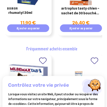
BOIRON
artroplus tasty chien –
rhumatyl 30ml
sachet de 30 bouchées
– biocanina
11,90 €
26,40 €
Ajouter au panier
Ajouter au panier
fréquemment achetés ensemble
contrôlez votre vie privée
Lorsque vous visitez un site Web, il peut stocker ou récupérer des
informations sur votre navigateur, principalement sous la forme
ELANCO ANIMAL
VÉTOQUINOL
de «cookies». Cette information, qui pourrait être à propos de
milbemax tab chiots de 0,5
flexadin plus maxi chien