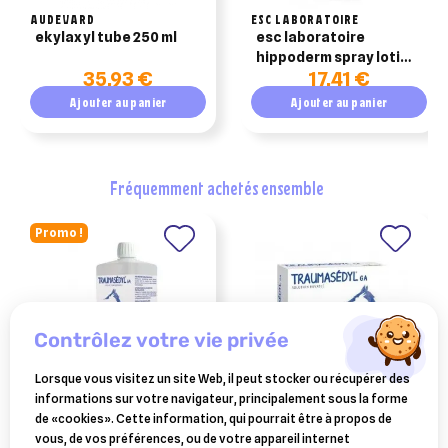
AUDEVARD
ESC LABORATOIRE
ekylaxyl tube 250 ml
esc laboratoire
hippoderm spray lotion
35,93 €
17,41 €
purifiante cheval
200ml
Ajouter au panier
Ajouter au panier
fréquemment achetés ensemble
Promo !
contrôlez votre vie privée
Lorsque vous visitez un site Web, il peut stocker ou récupérer des
informations sur votre navigateur, principalement sous la forme
BOIRON
BOIRON
de «cookies». Cette information, qui pourrait être à propos de
traumasedyl 1 litre solution
traumasedyl 12 ampoules
vous, de vos préférences, ou de votre appareil internet
buvable pour traumatismes