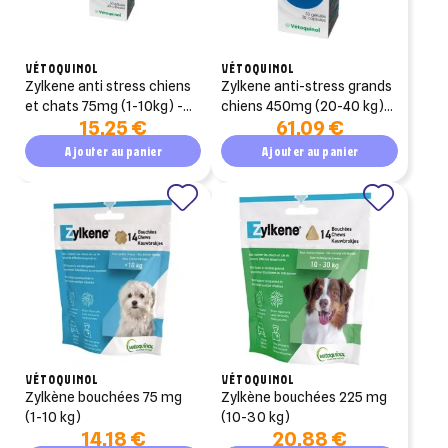
VÉTOQUINOL
VÉTOQUINOL
zylkene anti stress chiens
zylkene anti-stress grands
et chats 75mg (1-10kg) -
chiens 450mg (20-40 kg) -
15,25 €
61,09 €
30 gellules pochette
30 gellules pochette
Ajouter au panier
Ajouter au panier
VÉTOQUINOL
VÉTOQUINOL
zylkène bouchées 75 mg
zylkène bouchées 225 mg
(1-10 kg)
(10-30 kg)
14,18 €
20,88 €