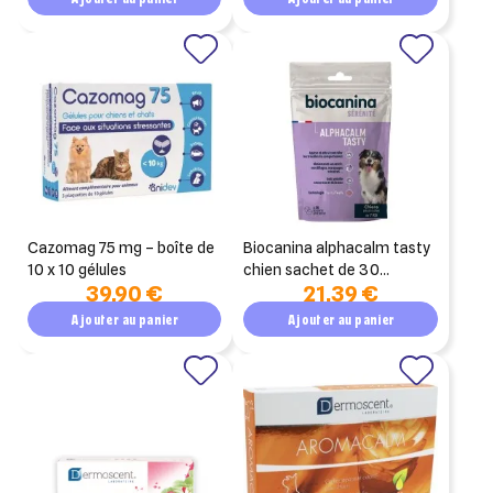
cazomag 75 mg – boîte de
biocanina alphacalm tasty
10 x 10 gélules
chien sachet de 30
39,90 €
21,39 €
bouchées
Ajouter au panier
Ajouter au panier