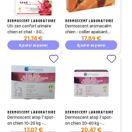
DERMOSCENT LABORATOIRE
DERMOSCENT LABORATOIRE
uti-zen confort urinaire
dermoscent aromacalm
chien et chat - 30
chien - collier apaisant
21,74 €
17,89 €
comprimés appétents -
peau & stress - 60 cm
dermoscent
Ajouter au panier
Ajouter au panier
DERMOSCENT LABORATOIRE
DERMOSCENT LABORATOIRE
dermoscent atop 7 spot-
dermoscent atop 7 spot-
on chien 10-20 kg -
on chien 20-40 kg -
17,07 €
20,47 €
apaisant cutané naturel -
apaisant cutané naturel -