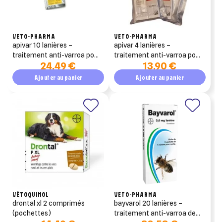
VETO-PHARMA
VETO-PHARMA
apivar 10 lanières –
apivar 4 lanières –
traitement anti-varroa pour
traitement anti-varroa pour
24,49 €
13,90 €
ruche (amitraz)
ruche (amitraz)
Ajouter au panier
Ajouter au panier
VÉTOQUINOL
VETO-PHARMA
drontal xl 2 comprimés
bayvarol 20 lanières –
(pochettes)
traitement anti-varroa de