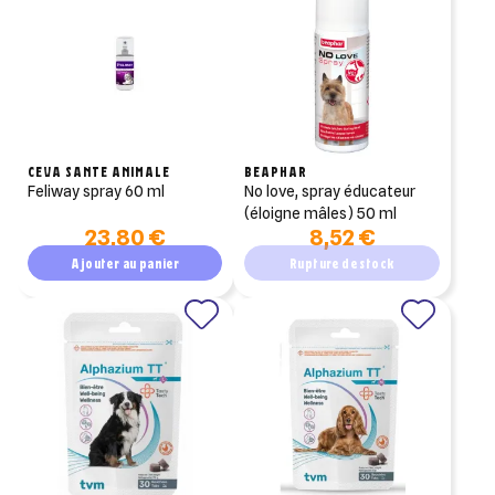
CEVA SANTE ANIMALE
BEAPHAR
feliway spray 60 ml
no love, spray éducateur
(éloigne mâles) 50 ml
23,80 €
8,52 €
Ajouter au panier
Rupture de stock