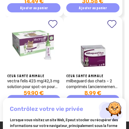
14,49 €
30,58 €
rotation (fluméthrine)
Ajouter au panier
Ajouter au panier
CEVA SANTE ANIMALE
CEVA SANTE ANIMALE
vectra felis 423 mg/42,3 mg
milbeguard duo chats – 2
solution pour spot-on pour
comprimés (anciennement
59,90 €
8,99 €
chats 12 pipettes
milbactor)
Ajouter au panier
Ajouter au panier
contrôlez votre vie privée
Lorsque vous visitez un site Web, il peut stocker ou récupérer des
informations sur votre navigateur, principalement sous la forme