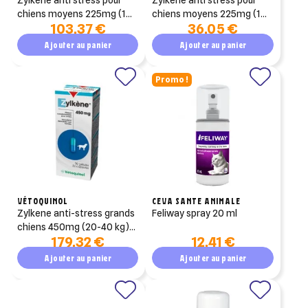
chiens moyens 225mg (10-
chiens moyens 225mg (10-
103,37 €
36,05 €
20 kg) 100 gélules
30 kg) 30 gélules
(pochette)
Ajouter au panier
Ajouter au panier
Promo !
VÉTOQUINOL
CEVA SANTE ANIMALE
zylkene anti-stress grands
feliway spray 20 ml
chiens 450mg (20-40 kg) -
179,32 €
12,41 €
100 gellues
Ajouter au panier
Ajouter au panier