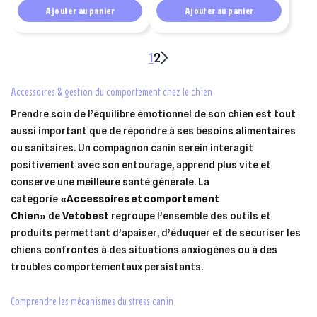
boîte de 4 pipettes
boîte de 4 pipettes
×
Ajouter au panier
Ajouter au panier
×
Connexion
×
Créer une liste d'envies
((modalTitle))
×
1
2
Ajouter à ma liste d'envies
Vous devez être connecté pour ajouter des produits à votre
Nom de la liste d'envies
((confirmMessage))
liste d'envies.
accessoires & gestion du comportement chez le chien
add_circle_outline
Créer une nouvelle liste
Prendre soin de l’équilibre émotionnel de son chien est tout
((cancelText))
((modalDeleteText))
aussi important que de répondre à ses besoins alimentaires
Annuler
Créer une liste d'envies
Annuler
Connexion
ou sanitaires. Un compagnon canin serein interagit
positivement avec son entourage, apprend plus vite et
conserve une meilleure santé générale. La
catégorie
« Accessoires et comportement
Chien
»
de
Vetobest
regroupe l’ensemble des outils et
produits permettant d’apaiser, d’éduquer et de sécuriser les
chiens confrontés à des situations anxiogènes ou à des
troubles comportementaux persistants.
comprendre les mécanismes du stress canin