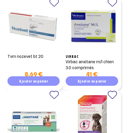
tvm nozevet bt 20
VIRBAC
virbac anxitane m/l chien
30 comprimés
8,69 €
41 €
Ajouter au panier
Ajouter au panier