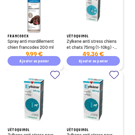
FRANCODEX
VÉTOQUINOL
spray anti mordillement
zylkene anti stress chiens
chien francodex 200 ml
et chats 75mg (1-10kg) -
9,99 €
49,36 €
100 gellules
Ajouter au panier
Ajouter au panier
VÉTOQUINOL
VÉTOQUINOL
zylkene anti stress pour
zylkene anti stress pour