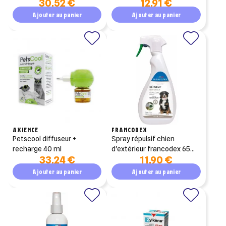
30,52 €
12,91 €
Ajouter au panier
Ajouter au panier
AXIENCE
FRANCODEX
petscool diffuseur +
spray répulsif chien
recharge 40 ml
d'extérieur francodex 650
33,24 €
11,90 €
ml
Ajouter au panier
Ajouter au panier