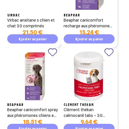
VIRBAC
BEAPHAR
virbac anxitane s chien et
beaphar canicomfort
chat 30 comprimés
recharge aux phéromones
21,50 €
15,24 €
chiens et chiots 48ml
Ajouter au panier
Ajouter au panier
BEAPHAR
CLEMENT THEKAN
beaphar canicomfort spray
clément thékan
aux phéromones chiens et
calmocanil tabs – 30
18,51 €
9,64 €
chiots 60ml
comprimés
Ajouter au panier
Ajouter au panier