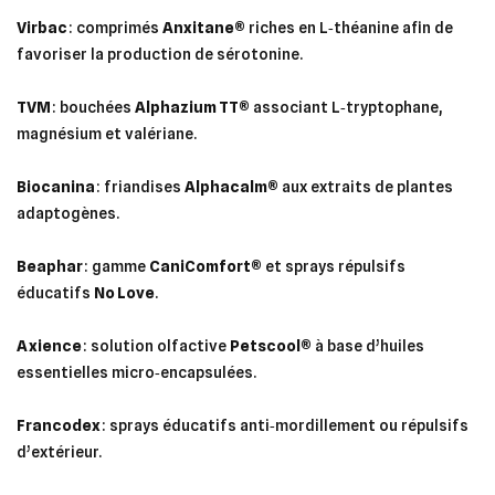
Virbac
: comprimés
Anxitane®
riches en L‑théanine afin de
favoriser la production de sérotonine.
TVM
: bouchées
Alphazium TT®
associant L‑tryptophane,
magnésium et valériane.
Biocanina
: friandises
Alphacalm®
aux extraits de plantes
adaptogènes.
Beaphar
: gamme
CaniComfort®
et sprays répulsifs
éducatifs
No Love
.
Axience
: solution olfactive
Petscool®
à base d’huiles
essentielles micro‑encapsulées.
Francodex
: sprays éducatifs anti‑mordillement ou répulsifs
d’extérieur.