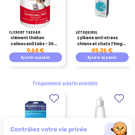
CLEMENT THEKAN
VÉTOQUINOL
clément thékan
zylkene anti stress
calmocanil tabs – 30
chiens et chats 75mg
9,64 €
49,36 €
comprimés
(1-10kg) - 100 gellules
Ajouter au panier
Ajouter au panier
fréquemment achetés ensemble
contrôlez votre vie privée