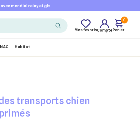
t avec mondial relay et gls
0
Mes favoris
Panier
Compte
NAC
Habitat
des transports chien
mprimés