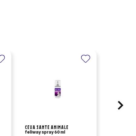
×
×
×
CEVA SANTE ANIMALE
BEAPHAR
feliway spray 60 ml
beaphar ca