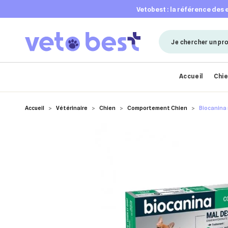
vetobest : la référence des
Accueil
Chi
Accueil
Vétérinaire
Chien
Comportement Chien
Biocanina 