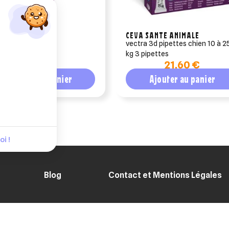
 SANTE ANIMALE
CEVA SANTE ANIMALE
ay spray 20 ml
vectra 3d pipettes chien 10 à 2
kg 3 pipettes
12,41 €
21,60 €
Ajouter au panier
Ajouter au panier
i !
Blog
Contact et Mentions Légales
ENT SÉCURISÉ