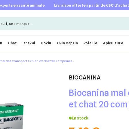
 experts en santé animale
livraison offerte à partir de 69€ d’acha
en
Chat
Cheval
Bovin
Ovin Caprin
Volaille
Apiculture
mal des transports chien et chat 20 comprimés
BIOCANINA
Biocanina mal 
et chat 20 co
En stock