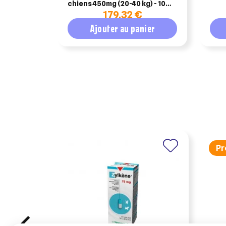
chiens 450mg (20-40 kg) - 100
179,32 €
gellues
Ajouter au panier
Pr