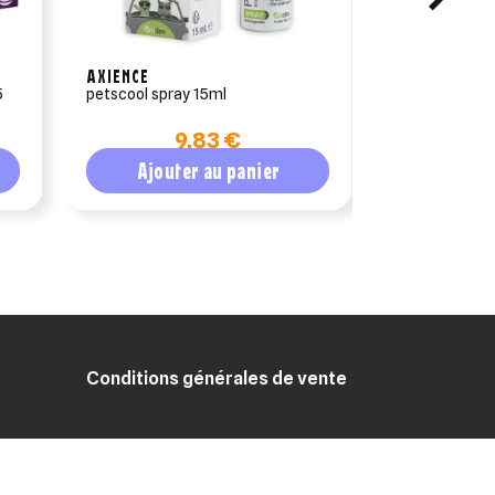
AXIENCE
CEVA SANTE 
5
petscool spray 15ml
milbeguard duo
comprimés (
9,83 €
milbactor)
Ajouter au panier
Ajout
Conditions générales de vente