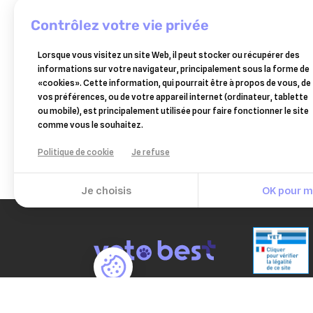
contrôlez votre vie privée
VÉTOQUINOL
CEVA
Lorsque vous visitez un site Web, il peut stocker ou récupérer des
zylkene anti stress chiens et
feliw
informations sur votre navigateur, principalement sous la forme de
chats 75mg (1-10kg) - 30 gellules
«cookies». Cette information, qui pourrait être à propos de vous, de
15,25 €
pochette
vos préférences, ou de votre appareil internet (ordinateur, tablette
Ajouter au panier
ou mobile), est principalement utilisée pour faire fonctionner le site
comme vous le souhaitez.
Politique de cookie
Je refuse
Je choisis
OK pour mo
PAIEM