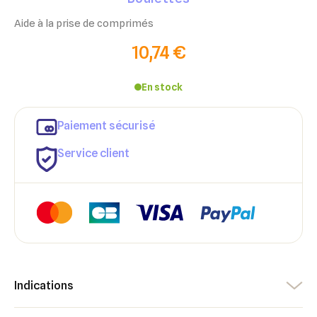
Aide à la prise de comprimés
10,74 €
En stock
Paiement sécurisé
Service client
Indications
×
×
Connexion
Créer une liste d'envies