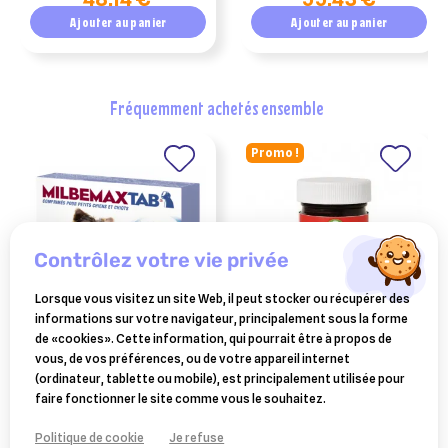
Ajouter au panier
Ajouter au panier
fréquemment achetés ensemble
Promo !
contrôlez votre vie privée
Lorsque vous visitez un site Web, il peut stocker ou récupérer des
informations sur votre navigateur, principalement sous la forme
ELANCO ANIMAL
AUDEVARD
de «cookies». Cette information, qui pourrait être à propos de
milbemax tab chiots de 0,5
redbalm pot 28.5g
vous, de vos préférences, ou de votre appareil internet
à 10kg (2 comprimés)
(ordinateur, tablette ou mobile), est principalement utilisée pour
5,20 €
181,87 €
faire fonctionner le site comme vous le souhaitez.
Ajouter au panier
Ajouter au panier
Politique de cookie
Je refuse