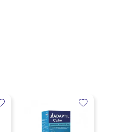
×
×
×