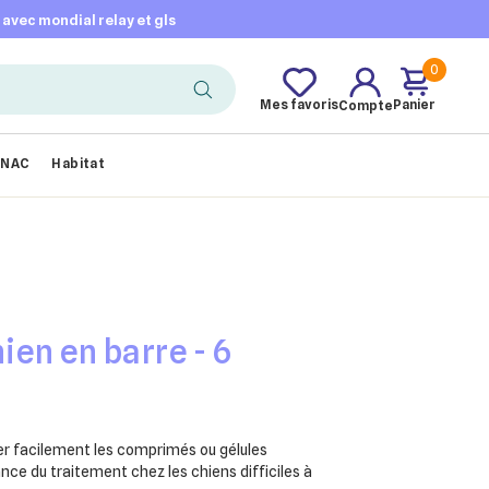
t avec mondial relay et gls
0
Mes favoris
Panier
Compte
NAC
Habitat
en en barre - 6
er facilement les comprimés ou gélules
ce du traitement chez les chiens difficiles à