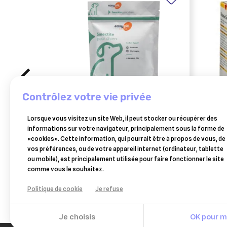
contrôlez votre vie privée
OSALIA
VÉTO
Lorsque vous visitez un site Web, il peut stocker ou récupérer des
easypill smectite pour chien bt 6/
veted
informations sur votre navigateur, principalement sous la forme de
28g
(anti
«cookies». Cette information, qui pourrait être à propos de vous, de
16,33 €
bovin
vos préférences, ou de votre appareil internet (ordinateur, tablette
Ajouter au panier
ou mobile), est principalement utilisée pour faire fonctionner le site
comme vous le souhaitez.
Politique de cookie
Je refuse
Je choisis
OK pour mo