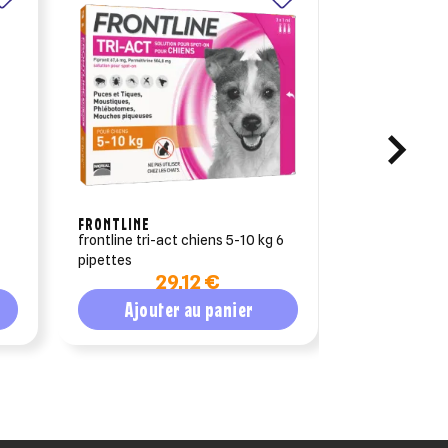
FRONTLINE
VÉTOQUINOL
frontline tri-act chiens 5-10 kg 6
drontal - vermifuge p
pipettes
goût viande 
29,12 €
1
Ajouter au panier
Ajout