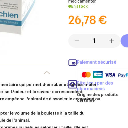
médicamenter.
En stock
26,78 €
-
+
Paiement sécurisé
Site tenu par des
entaire qui permet d’enrober et de dissimuler
pharmaciens
prise. L’odeur et la saveur correspondent
Origine des produits
ure empêche l’animal de dissocier le comprimé ou
certifiée
er le volume de la boulette à la taille du
ule de l’animal.
rimés ou gélules selon leur taille. Elle est