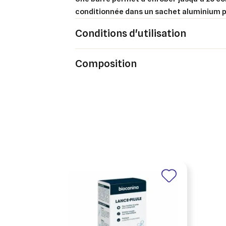
conditionnée dans un sachet aluminium p
Conditions d'utilisation
Composition
Cré
Co
Ajo
Nom d
Vous 
add_circle_outline
An
An