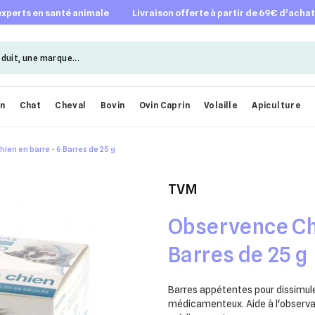
 experts en santé animale
livraison offerte à partir de 69€ d’acha
en
Chat
Cheval
Bovin
Ovin Caprin
Volaille
Apiculture
ien en barre - 6 Barres de 25 g
TVM
Observence Chi
Barres de 25 g
Barres appétentes pour dissimul
médicamenteux. Aide à l'observan