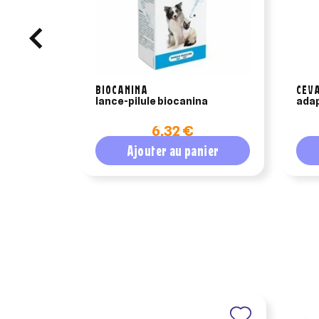
BIOCANINA
CEVA
lance-pilule biocanina
adap
6,32 €
Ajouter au panier