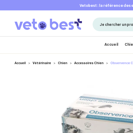
vetobest : la référence des
Accueil
Chi
Accueil
Vétérinaire
Chien
Accessoires Chien
Observence Ch