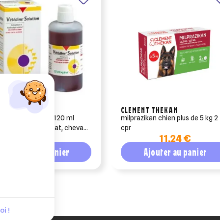
QUINOL
CLEMENT THEKAN
ine solution 10% 120 ml
milprazikan chien plus de 5 kg 2
septique chien, chat, cheval,
cpr
6,89 €
11,24 €
, ovin, porcin)
Ajouter au panier
Ajouter au panier
i !