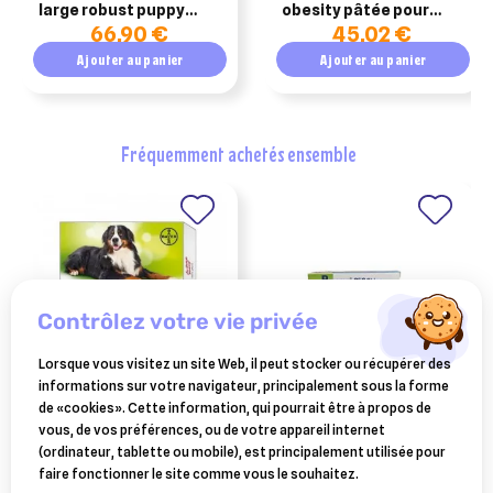
large robust puppy
obesity pâtée pour
66,90 €
45,02 €
optigest agneau 12kg
chien 400g
Ajouter au panier
Ajouter au panier
fréquemment achetés ensemble
contrôlez votre vie privée
Lorsque vous visitez un site Web, il peut stocker ou récupérer des
informations sur votre navigateur, principalement sous la forme
VÉTOQUINOL
panacur 250 - solution
de «cookies». Cette information, qui pourrait être à propos de
drontal xl 2 comprimés
efficace contre les
vous, de vos préférences, ou de votre appareil internet
(pochettes)
parasites internes des
(ordinateur, tablette ou mobile), est principalement utilisée pour
14,49 €
13,90 €
chiens. boite de 10
faire fonctionner le site comme vous le souhaitez.
comprimés
Ajouter au panier
Ajouter au panier