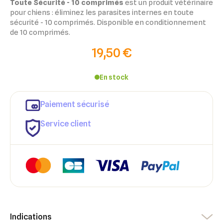
Toute Sécurité - 10 comprimés
est un produit vétérinaire
pour chiens : éliminez les parasites internes en toute
sécurité - 10 comprimés. Disponible en conditionnement
de 10 comprimés.
19,50 €
En stock
Paiement sécurisé
Service client
×
×
Indications
Connexion
Créer une liste d'envies