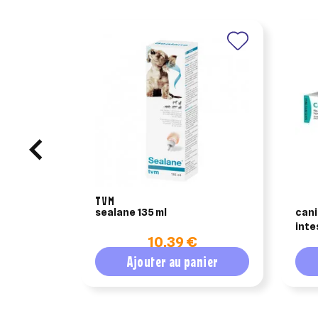
TVM
sealane 135 ml
cani
inte
10,39 €
cha
Ajouter au panier