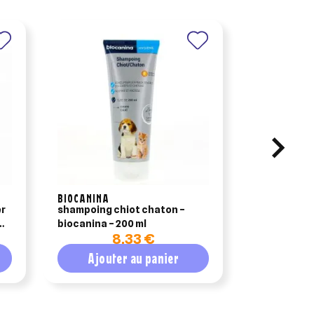
BIOCANINA
FRONTLINE
er
shampoing chiot chaton –
frontline tr
biocanina – 200 ml
6 pipettes
8,33 €
Ajouter au panier
Ajout