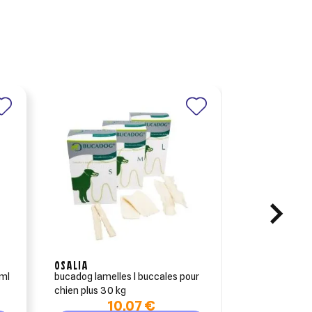
OSALIA
AUDEVARD
 ml
bucadog lamelles l buccales pour
tifene pomma
chien plus 30 kg
10,07 €
3