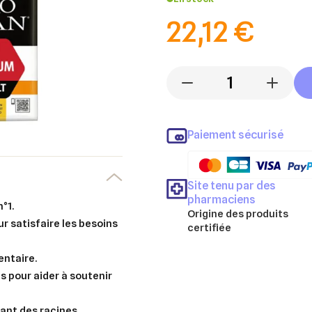
22,12 €
-
+
Paiement sécurisé
Site tenu par des
pharmaciens
°1.
Origine des produits
r satisfaire les besoins
certifiée
ntaire.
s pour aider à soutenir
llant des racines