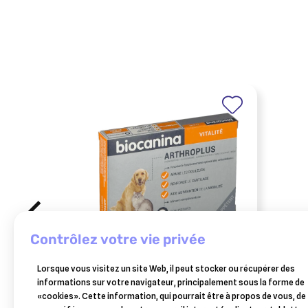
contrôlez votre vie privée
BIOCANINA
TVM
Lorsque vous visitez un site Web, il peut stocker ou récupérer des
arthroplus biocanina chien&chat
ocryl
informations sur votre navigateur, principalement sous la forme de
40 cpr appétents
«cookies». Cette information, qui pourrait être à propos de vous, de
17,84 €