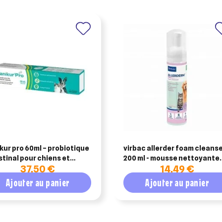
kur pro 60ml – probiotique
virbac allerder foam cleans
stinal pour chiens et
200 ml - mousse nettoyante
37,50 €
14,49 €
ts
sans rinçage pour chien et
chat
Ajouter au panier
Ajouter au panier