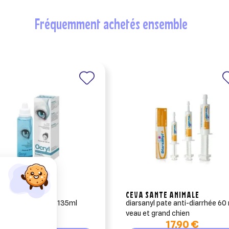
fréquemment achetés ensemble
CEVA SANTE ANIMALE
 produit d'hygiène 135ml
diarsanyl pate anti-diarrhée 60
veau et grand chien
9,60 €
17,90 €