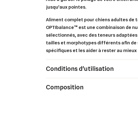
jusqu’aux pointes.
Aliment complet pour chiens adultes de t
OPTIbalance™ est une combinaison de n
sélectionnés, avec des teneurs adaptées 
tailles et morphotypes différents afin de
spécifiques et les aider à rester au mieux
Conditions d'utilisation
Cré
Composition
Co
Ajo
Nom d
Vous 
add_circle_outline
An
An