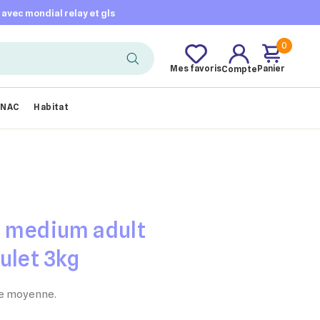
t avec mondial relay et gls
0
Mes favoris
Panier
Compte
NAC
Habitat
n medium adult
ulet 3kg
le moyenne.