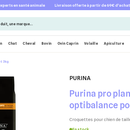
 experts en santé animale
livraison offerte à partir de 69€ d’acha
en
Chat
Cheval
Bovin
Ovin Caprin
Volaille
Apiculture
et 3kg
PURINA
Purina pro pla
optibalance po
Croquettes pour chien de tail
En stock