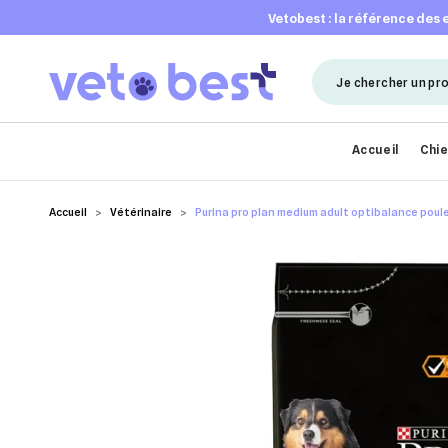
vetobest : la référence des
Accueil
Chi
Accueil
Vétérinaire
Purina pro plan medium adult optibalance poul