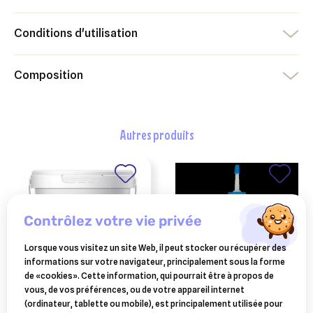
Conditions d'utilisation
Composition
autres produits
contrôlez votre vie privée
Lorsque vous visitez un site Web, il peut stocker ou récupérer des
informations sur votre navigateur, principalement sous la forme
de «cookies». Cette information, qui pourrait être à propos de
vous, de vos préférences, ou de votre appareil internet
ESC LABORATOIRE
virbac epi-otic
(ordinateur, tablette ou mobile), est principalement utilisée pour
esc laboratoire
nettoyant oreilles pour