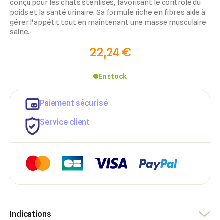
conçu pour les chats stérilisés, favorisant le contrôle du
poids et la santé urinaire. Sa formule riche en fibres aide à
gérer l'appétit tout en maintenant une masse musculaire
saine.
22,24 €
En stock
×
Paiement sécurisé
×
Connexion
Créer une liste d'envies
Service client
×
Ajouter à ma liste d'envies
Vous devez être connecté pour ajouter des produits à votre
Nom de la liste d'envies
liste d'envies.
add_circle_outline
Créer une nouvelle liste
Annuler
Créer une liste d'envies
Annuler
Connexion
Indications