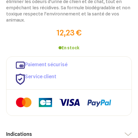
éliminer les odeurs d'urine de chien et de chat, tout en
empêchant les récidives. Sa formule biodégradable et non
toxique respecte l'environnement et la santé de vos
animaux.
12,23 €
En stock
×
Paiement sécurisé
×
Connexion
Créer une liste d'envies
Service client
×
Ajouter à ma liste d'envies
Vous devez être connecté pour ajouter des produits à votre
Nom de la liste d'envies
liste d'envies.
add_circle_outline
Créer une nouvelle liste
Annuler
Créer une liste d'envies
Annuler
Connexion
Indications