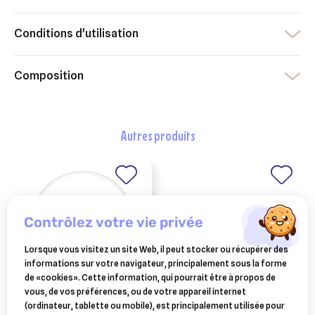
Conditions d'utilisation
Composition
autres produits
contrôlez votre vie privée
Lorsque vous visitez un site Web, il peut stocker ou récupérer des
informations sur votre navigateur, principalement sous la forme
de «cookies». Cette information, qui pourrait être à propos de
vous, de vos préférences, ou de votre appareil internet
esc laboratoire
esc laboratoire huile
(ordinateur, tablette ou mobile), est principalement utilisée pour
equipulm renfort 1 kg –
essentielle de pin