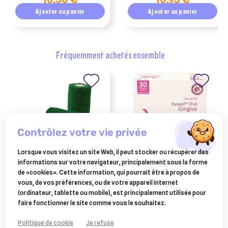
Ajouter au panier
Ajouter au panier
fréquemment achetés ensemble
contrôlez votre vie privée
Lorsque vous visitez un site Web, il peut stocker ou récupérer des
informations sur votre navigateur, principalement sous la forme
BIOVE
OSALIA
de «cookies». Cette information, qui pourrait être à propos de
hoof fit tape 4,5m x 10 cm
easypill gingiva chat
vous, de vos préférences, ou de votre appareil internet
boite de 12
(ordinateur, tablette ou mobile), est principalement utilisée pour
29,50 €
11,10 €
faire fonctionner le site comme vous le souhaitez.
Ajouter au panier
Ajouter au panier
Politique de cookie
Je refuse