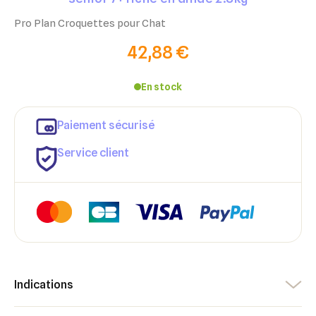
Pro Plan Croquettes pour Chat
42,88 €
En stock
Paiement sécurisé
Service client
Indications
×
×
Connexion
Créer une liste d'envies