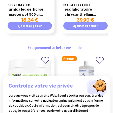
HORSE MASTER
ESC LABORATOIRE
arnica leg gel horse
esc laboratoire
master pot 500 gr
chrysanthellum
18,34 €
39,90 €
action rapide pour
americanum
cheval
circulation 1kg
Ajouter au panier
Ajouter au panier
fréquemment achetés ensemble
Promo !
contrôlez votre vie privée
Lorsque vous visitez un site Web, il peut stocker ou récupérer des
informations sur votre navigateur, principalement sous la forme
ESC LABORATOIRE
BOIRON
de «cookies». Cette information, qui pourrait être à propos de
esc laboratoire soin
traumasedyl 1 litre solution
vous, de vos préférences, ou de votre appareil internet
végétal vaseline hydratant
buvable pour traumatismes