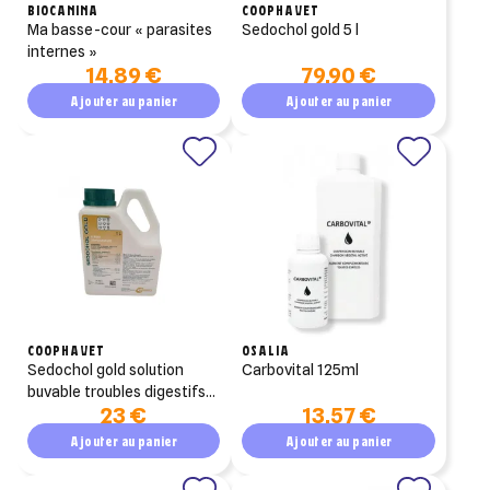
BIOCANINA
COOPHAVET
ma basse-cour « parasites
sedochol gold 5 l
internes »
14,89 €
79,90 €
Ajouter au panier
Ajouter au panier
COOPHAVET
OSALIA
sedochol gold solution
carbovital 125ml
buvable troubles digestifs 1
23 €
13,57 €
litre
Ajouter au panier
Ajouter au panier