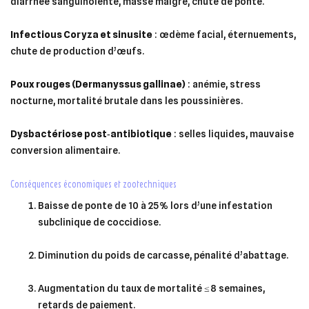
diarrhée sanguinolente, masse maigre, chute de ponte.
Infectious Coryza et sinusite
: œdème facial, éternuements,
chute de production d’œufs.
Poux rouges (Dermanyssus gallinae)
: anémie, stress
nocturne, mortalité brutale dans les poussinières.
Dysbactériose post‑antibiotique
: selles liquides, mauvaise
conversion alimentaire.
conséquences économiques et zootechniques
Baisse de ponte de 10 à 25 % lors d’une infestation
subclinique de coccidiose.
Diminution du poids de carcasse, pénalité d’abattage.
Augmentation du taux de mortalité ≤ 8 semaines,
retards de paiement.