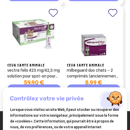
CEVA SANTE ANIMALE
CEVA SANTE ANIMALE
vectra felis 423 mg/42,3 mg
milbeguard duo chats – 2
solution pour spot-on pour
comprimés (anciennement
59,90 €
8,99 €
chats 12 pipettes
milbactor)
Ajouter au panier
Ajouter au panier
contrôlez votre vie privée
Lorsque vous visitez un site Web, il peut stocker ou récupérer des
informations sur votre navigateur, principalement sous la forme
de «cookies». Cette information, qui pourrait être à propos de
vous, de vos préférences, ou de votre appareil internet