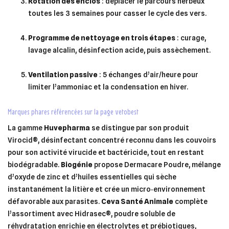
Rotation des enclos
: déplacer le parcours herbeux
toutes les 3 semaines pour casser le cycle des vers.
Programme de nettoyage en trois étapes
: curage,
lavage alcalin, désinfection acide, puis assèchement.
Ventilation passive
: 5 échanges d’air/heure pour
limiter l’ammoniac et la condensation en hiver.
marques phares référencées sur la page vetobest
La gamme
Huvepharma
se distingue par son produit
Virocid®, désinfectant concentré reconnu dans les couvoirs
pour son activité virucide et bactéricide, tout en restant
biodégradable.
Biogénie
propose Dermacare Poudre, mélange
d’oxyde de zinc et d’huiles essentielles qui sèche
instantanément la litière et crée un micro‑environnement
défavorable aux parasites.
Ceva Santé Animale
complète
l’assortiment avec Hidrasec®, poudre soluble de
réhydratation enrichie en électrolytes et prébiotiques,