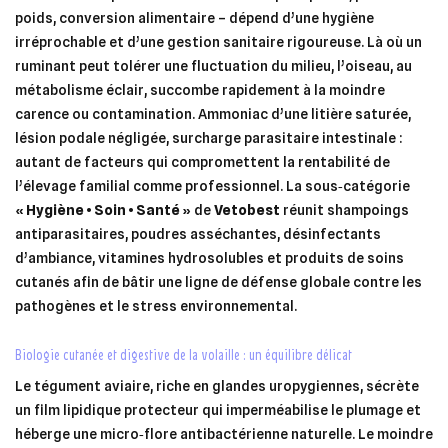
poids, conversion alimentaire – dépend d’une hygiène
irréprochable et d’une gestion sanitaire rigoureuse. Là où un
ruminant peut tolérer une fluctuation du milieu, l’oiseau, au
métabolisme éclair, succombe rapidement à la moindre
carence ou contamination. Ammoniac d’une litière saturée,
lésion podale négligée, surcharge parasitaire intestinale :
autant de facteurs qui compromettent la rentabilité de
l’élevage familial comme professionnel. La sous‑catégorie
« Hygiène • Soin • Santé »
de
Vetobest
réunit shampoings
antiparasitaires, poudres asséchantes, désinfectants
d’ambiance, vitamines hydrosolubles et produits de soins
cutanés afin de bâtir une ligne de défense globale contre les
pathogènes et le stress environnemental.
biologie cutanée et digestive de la volaille : un équilibre délicat
Le tégument aviaire, riche en glandes uropygiennes, sécrète
un film lipidique protecteur qui imperméabilise le plumage et
héberge une micro‑flore antibactérienne naturelle. Le moindre