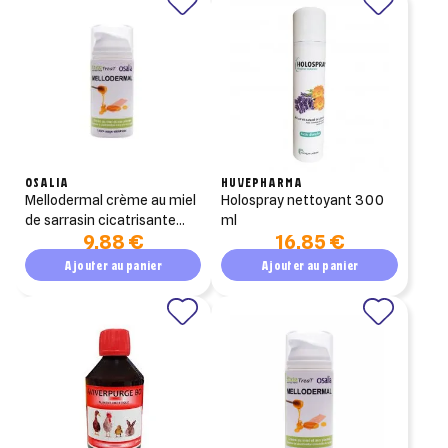
OSALIA
HUVEPHARMA
mellodermal crème au miel
holospray nettoyant 300
de sarrasin cicatrisante
ml
9,88 €
16,85 €
15ml
Ajouter au panier
Ajouter au panier