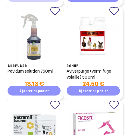
AUDEVARD
BONNE
povidum solution 750ml
aviverpurge (vermifuge
volaille) 500ml
18,13 €
24,50 €
Ajouter au panier
Ajouter au panier