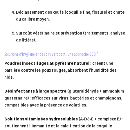
×
×
Connexion
×
Créer une liste d'envies
((modalTitle))
Déclassement des œufs (coquille fine, fissure) et chute
×
Ajouter à ma liste d'envies
du calibre moyen.
Vous devez être connecté pour ajouter des produits à votre
Nom de la liste d'envies
((confirmMessage))
liste d'envies.
Surcoût vétérinaire et prévention (traitements, analyse
add_circle_outline
Créer une nouvelle liste
de litière).
((cancelText))
((modalDeleteText))
Annuler
Créer une liste d'envies
Annuler
Connexion
solutions d’hygiène et de soin vetobest : une approche 360 °
Poudres insectifuges au pyrèthre naturel
: créent une
barrière contre les poux rouges, absorbent l’humidité des
nids.
Désinfectants à large spectre
(glutaraldéhyde + ammonium
quaternaire) : efficaces sur virus, bactéries et champignons,
compatibles avec la présence de volatiles.
Solutions vitaminées hydrosolubles
(A‑D3‑E + complexe B) :
soutiennent l’immunité et la calcification de la coquille