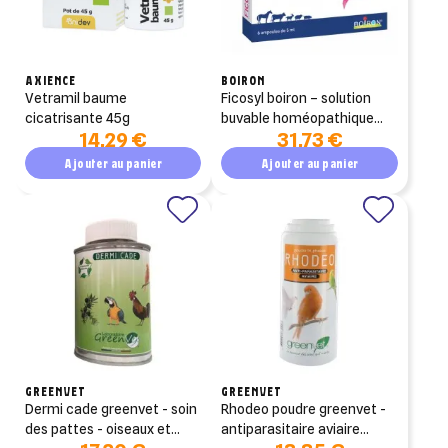
AXIENCE
BOIRON
vetramil baume
ficosyl boiron – solution
cicatrisante 45g
buvable homéopathique
14,29 €
31,73 €
vétérinaire
Ajouter au panier
Ajouter au panier
GREENVET
GREENVET
dermi cade greenvet - soin
rhodeo poudre greenvet -
des pattes - oiseaux et
antiparasitaire aviaire