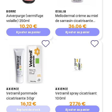
BONNE
OSALIA
aviverpurge (vermifuge
mellodermal crème au miel
volaille) 250ml
de sarrasin cicatrisante
10,20 €
36,06 €
100ml
Ajouter au panier
Ajouter au panier
AXIENCE
AXIENCE
vetramil pommade
vetramil spray cicatrisant
cicatrisante 30gr
100ml
16,12 €
27,76 €
Rupture de stock
Ajouter au panier