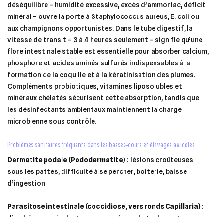
déséquilibre – humidité excessive, excès d’ammoniac, déficit
minéral – ouvre la porte à Staphylococcus aureus, E. coli ou
aux champignons opportunistes. Dans le tube digestif, la
vitesse de transit – 3 à 4 heures seulement – signifie qu’une
flore intestinale stable est essentielle pour absorber calcium,
phosphore et acides aminés sulfurés indispensables à la
formation de la coquille et à la kératinisation des plumes.
Compléments probiotiques, vitamines liposolubles et
minéraux chélatés sécurisent cette absorption, tandis que
les désinfectants ambientaux maintiennent la charge
microbienne sous contrôle.
problèmes sanitaires fréquents dans les basses‑cours et élevages avicoles
Dermatite podale (Pododermatite)
: lésions croûteuses
sous les pattes, difficulté à se percher, boiterie, baisse
d’ingestion.
Parasitose intestinale (coccidiose, vers ronds Capillaria)
: