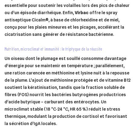
essentielle pour soutenir les volailles lors des pics de chaleur
ou d’un épisode diarrhéique. Enfin,
Virbac
offre le spray
antiseptique Cicalm®, à base de chlorhexidine et de miel,
conçu pour les plaies mineures et les picages, accélérant la
cicatrisation sans générer de résistance bactérienne.
nutrition, microclimat et immunité : le triptyque de la réussite
Un oiseau dont le plumage est souillé consomme davantage
d’énergie pour se maintenir en température ; parallèlement,
une ration carencée en méthionine et lysine nuit à la repousse
de la plume. L’ajout de méthionine protégée et de vitamine B12
soutient la kératinisation, tandis que la fraction soluble de
fibres (FOS) nourrit les bactéries butyrogènes productrices
d’acide butyrique – carburant des entérocytes. Un
microclimat stable (18 °C‑24 °C, HR 65 %) réduit le stress
thermique, modulant la production de cortisol et favorisant
la sécrétion d’IgA locales.