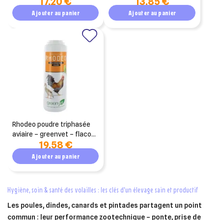
17,20 €
13,85 €
volailles - flacon 250 ml
triphasé - flacon poudreur
avec pinceau
125 g
Ajouter au panier
Ajouter au panier
rhodeo poudre triphasée
aviaire – greenvet – flacon
19,58 €
poudreur 250 g
Ajouter au panier
hygiène, soin & santé des volailles : les clés d’un élevage sain et productif
Les poules, dindes, canards et pintades partagent un point
commun : leur performance zootechnique – ponte, prise de