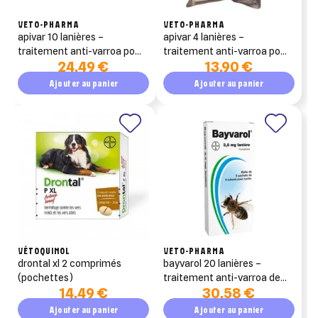
VETO-PHARMA
VETO-PHARMA
apivar 10 lanières –
apivar 4 lanières –
traitement anti-varroa pour
traitement anti-varroa pour
24,49 €
13,90 €
ruche (amitraz)
ruche (amitraz)
Ajouter au panier
Ajouter au panier
VÉTOQUINOL
VETO-PHARMA
drontal xl 2 comprimés
bayvarol 20 lanières –
(pochettes)
traitement anti-varroa de
14,49 €
30,58 €
rotation (fluméthrine)
Ajouter au panier
Ajouter au panier