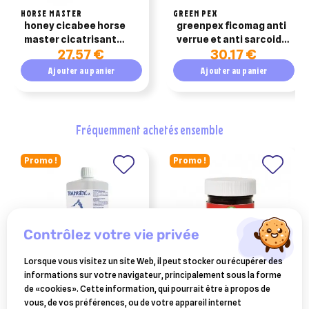
HORSE MASTER
GREEN PEX
honey cicabee horse
greenpex ficomag anti
master cicatrisant
verrue et anti sarcoide
27,57 €
30,17 €
exceptionnel pour
cheval – seau de 1.3kg
chevaux 250ml
Ajouter au panier
Ajouter au panier
fréquemment achetés ensemble
Promo !
Promo !
contrôlez votre vie privée
Lorsque vous visitez un site Web, il peut stocker ou récupérer des
informations sur votre navigateur, principalement sous la forme
BOIRON
AUDEVARD
de «cookies». Cette information, qui pourrait être à propos de
traumasedyl 1 litre solution
redbalm pot 28.5g
vous, de vos préférences, ou de votre appareil internet
buvable pour traumatismes