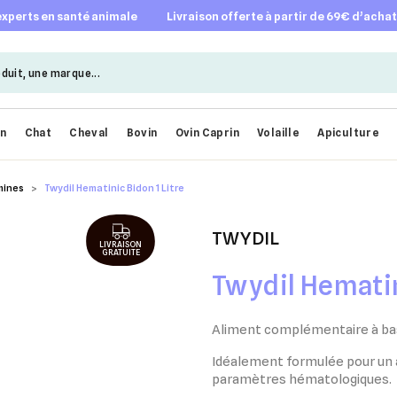
 experts en santé animale
livraison offerte à partir de 69€ d’acha
en
Chat
Cheval
Bovin
Ovin Caprin
Volaille
Apiculture
mines
Twydil Hematinic Bidon 1 Litre
TWYDIL
LIVRAISON
GRATUITE
Twydil Hematin
Aliment complémentaire à bas
Idéalement formulée pour un a
paramètres hématologiques.