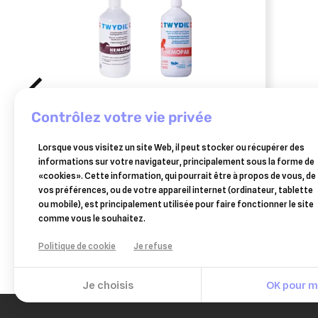
contrôlez votre vie privée
TWYDIL
AUD
Lorsque vous visitez un site Web, il peut stocker ou récupérer des
twydil hemopar bidon 1 litre
ekyre
informations sur votre navigateur, principalement sous la forme de
récup
«cookies». Cette information, qui pourrait être à propos de vous, de
22,38 €
vos préférences, ou de votre appareil internet (ordinateur, tablette
Ajouter au panier
ou mobile), est principalement utilisée pour faire fonctionner le site
comme vous le souhaitez.
Politique de cookie
Je refuse
Je choisis
OK pour mo