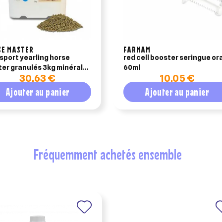
SE MASTER
FARNAM
sport yearling horse
red cell booster seringue or
r granulés 3kg minéral
60ml
30,63 €
10,05 €
 chevaux en croissance
Ajouter au panier
Ajouter au panier
fréquemment achetés ensemble