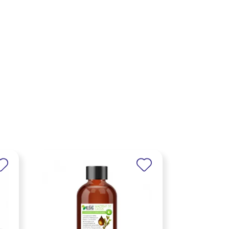
×
×
×