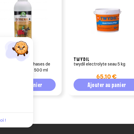
EVARD
TWYDIL
nal plus pour les phases de
twydil electrolyte seau 5 kg
ération du cheval 500 ml
23 €
65,10 €
Ajouter au panier
Ajouter au panier
i !