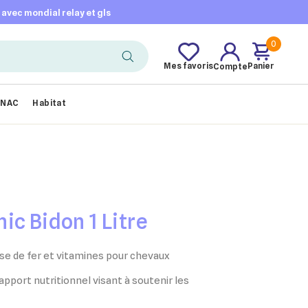
t avec mondial relay et gls
0
Mes favoris
Panier
Compte
NAC
Habitat
ic Bidon 1 Litre
e de fer et vitamines pour chevaux
pport nutritionnel visant à soutenir les