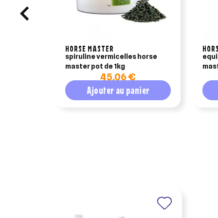
HORSE MASTER
HOR
spiruline vermicelles horse
equi
master pot de 1kg
maste
45,06 €
pour
Ajouter au panier