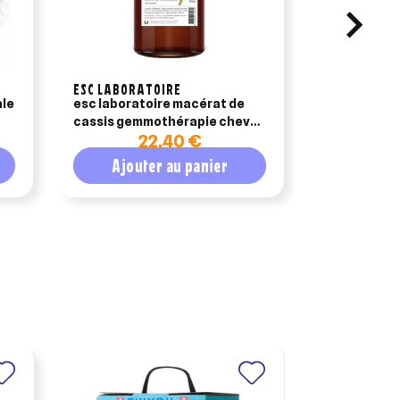
ESC LABORATOIRE
VÉTOQUINOL
ale
esc laboratoire macérat de
equistro ely
cassis gemmothérapie cheval
22,40 €
60ml
Ajouter au panier
Ajout