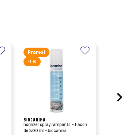
Promo !
-1 €
×
×
×
BIOCANINA
CEVA SANTE 
×
homizer spray rampants – flacon
douxo s3 pyo 
de 300 ml – biocanina