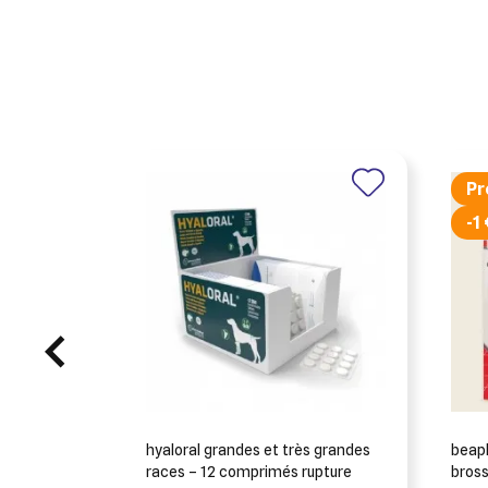
Pr
-1
Cré
((m
Co
hyaloral grandes et très grandes
beaph
Ajo
Nom d
((co
Vous 
races – 12 comprimés rupture
brosse à d