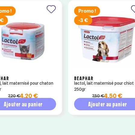
omo !
Promo !
 €
-3 €
PHAR
BEAPHAR
l, lait maternisé pour chaton
lactol, lait maternisé pour chiot
r
250gr
4,20 €
4,50 €
7,20 €
7,50 €
Ajouter au panier
Ajouter au panier