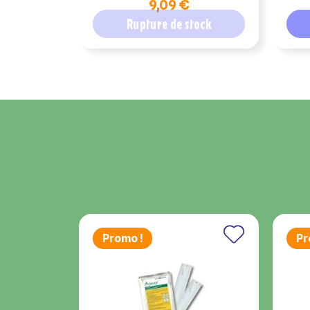
9,09 €
chat
add_circle_outline
Rupture de stock
((
An
An
Promo !
Pr