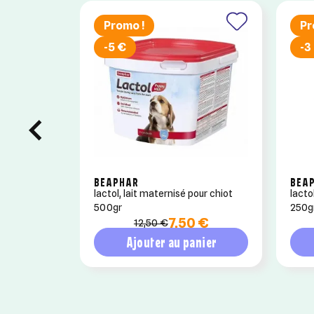
Promo !
Pr
-5 €
-3
BEAPHAR
BEA
lactol, lait maternisé pour chiot
lacto
500gr
250g
7,50 €
12,50 €
Ajouter au panier