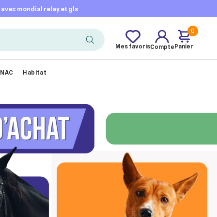
t avec mondial relay et gls
0
Mes favoris
Panier
Compte
NAC
Habitat