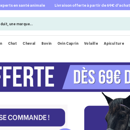
 experts en santé animale
livraison offerte à partir de 69€ d’acha
en
Chat
Cheval
Bovin
Ovin Caprin
Volaille
Apiculture