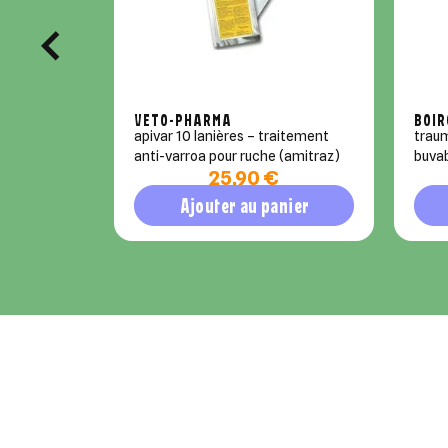
VETO-PHARMA
BOIR
apivar 10 lanières – traitement
traumasedyl
anti-varroa pour ruche (amitraz)
buva
25,90 €
Ajouter au panier