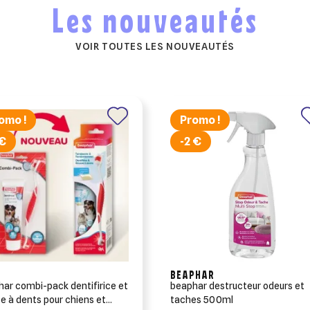
Les nouveautés
VOIR TOUTES LES NOUVEAUTÉS
omo !
Promo !
 €
-2 €
er une liste d'envies
odalTitle))
nnexion
BEAPHAR
ar combi-pack dentifirice et
beaphar destructeur odeurs et
uter à ma liste d'envies
e la liste d'envies
nfirmMessage))
devez être connecté pour ajouter des produits à votre liste d'envies.
ents pour chiens et
taches 500ml