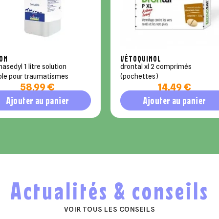
ON
VÉTOQUINOL
 1 litre solution
drontal xl 2 comprimés
ble pour traumatismes
(pochettes)
58,99 €
14,49 €
Ajouter au panier
Ajouter au panier
Actualités & conseils
VOIR TOUS LES CONSEILS