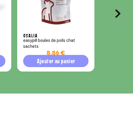
OSALIA
MÜHLDORFER
easypill boules de poils chat
parasitex ver
sachets
cheval 60 g s
8,86 €
1
Ajouter au panier
Ajout