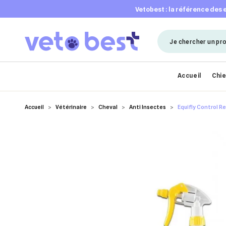
vetobest : la référence des
Accueil
Chi
Accueil
Vétérinaire
Cheval
Anti Insectes
Equifly Control Re