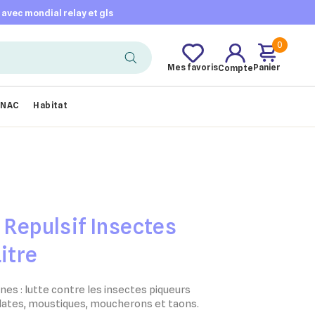
t avec mondial relay et gls
0
Mes favoris
Panier
Compte
NAC
Habitat
l Repulsif Insectes
itre
es : lutte contre les insectes piqueurs
ates, moustiques, moucherons et taons.