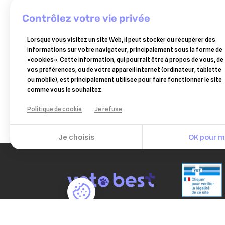
contrôlez votre vie privée
BOIRON
CEVA
Lorsque vous visitez un site Web, il peut stocker ou récupérer des
traumasedyl 1 litre solution
adapt
informations sur votre navigateur, principalement sous la forme de
buvable pour traumatismes
«cookies». Cette information, qui pourrait être à propos de vous, de
58,99 €
vos préférences, ou de votre appareil internet (ordinateur, tablette
Ajouter au panier
ou mobile), est principalement utilisée pour faire fonctionner le site
comme vous le souhaitez.
Politique de cookie
Je refuse
Je choisis
OK pour mo
PAIEM