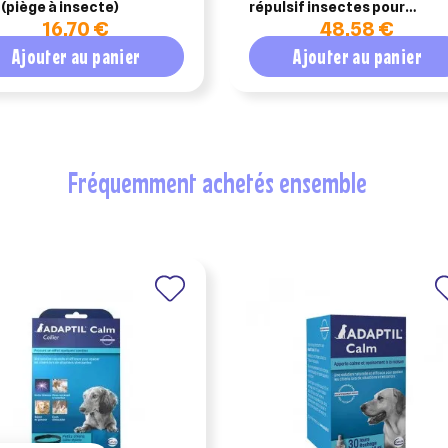
 (piège à insecte)
répulsif insectes pour
16,70 €
48,58 €
chevaux – flacon 1 litre
Ajouter au panier
Ajouter au panier
fréquemment achetés ensemble