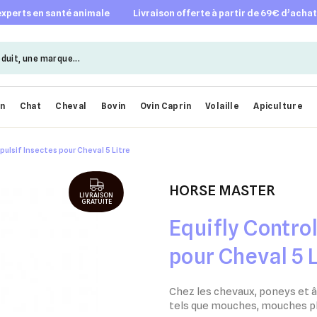
 experts en santé animale
livraison offerte à partir de 69€ d’acha
en
Chat
Cheval
Bovin
Ovin Caprin
Volaille
Apiculture
pulsif Insectes pour Cheval 5 Litre
HORSE MASTER
LIVRAISON
GRATUITE
Equifly Contro
pour Cheval 5 L
Chez les chevaux, poneys et ân
tels que mouches, mouches pl