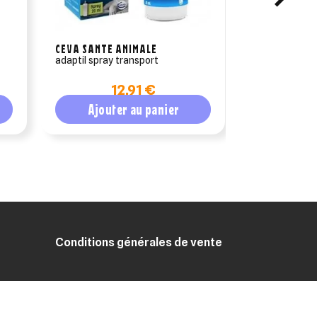
CEVA SANTE ANIMALE
AXIENCE
adaptil spray transport
vetramil pom
10gr
12,91 €
Ajouter au panier
Ajout
Conditions générales de vente