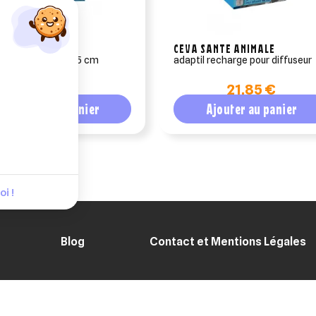
 SANTE ANIMALE
CEVA SANTE ANIMALE
il calm collier 62.5 cm
adaptil recharge pour diffuseur
30,52 €
21,85 €
Ajouter au panier
Ajouter au panier
i !
Blog
Contact et Mentions Légales
ENT SÉCURISÉ